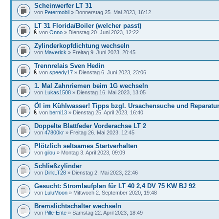
Scheinwerfer LT 31
von
Petermobil
» Donnerstag 25. Mai 2023, 16:12
LT 31 Florida/Boiler (welcher passt)
von
Onno
» Dienstag 20. Juni 2023, 12:22
Zylinderkopfdichtung wechseln
von
Maverick
» Freitag 9. Juni 2023, 20:45
Trennrelais Sven Hedin
von
speedy17
» Dienstag 6. Juni 2023, 23:06
1. Mal Zahnriemen beim 1G wechseln
von
Lukas1508
» Dienstag 16. Mai 2023, 13:05
Öl im Kühlwasser! Tipps bzgl. Ursachensuche und Reparatu
von
berni13
» Dienstag 25. April 2023, 16:40
Doppelte Blattfeder Vorderachse LT 2
von
47800kr
» Freitag 26. Mai 2023, 12:45
Plötzlich seltsames Startverhalten
von
gilou
» Montag 3. April 2023, 09:09
Schließzylinder
von
DirkLT28
» Dienstag 2. Mai 2023, 22:46
Gesucht: Stromlaufplan für LT 40 2,4 DV 75 KW BJ 92
von
LuluMoon
» Mittwoch 2. September 2020, 19:48
Bremslichtschalter wechseln
von
Pille-Ente
» Samstag 22. April 2023, 18:49