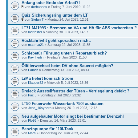
Anfang oder Ende der Arbeit?!
von
derhannes
» Freitag 7. Juni 2019, 11:22
Quiz Sicherungsring unter dem LT
von
Stefan T
» Montag 24. Juli 2023, 12:51
LT31 MJ1993 : Bremsen an VA und HA für ABS vorbereiten ?
von
biertester
» Sonntag 30. Juli 2023, 14:57
Rückfahrlivht geht sporadisch nicht.
von
masmat21
» Samstag 22. Juli 2023, 11:35
Schiebetür Führung unten / Reparaturblech?
von
Kay Hedin
» Freitag 9. Juni 2023, 11:58
Ölfilterwechsel beim DV ohne Sauerei möglich?
von
Fabian
» Donnerstag 13. Juli 2023, 08:41
LiMa liefert komisch Strom
von
Klapper82
» Mittwoch 5. Juli 2023, 18:36
Dreieck Ausstellfenster der Türen - Verriegelung defekt ?
von
Pac J
» Sonntag 2. Juli 2023, 23:32
LT50 Feuerwehr Wassertank 750l ausbauen
von
Jens_16syncro
» Montag 26. Juni 2023, 12:13
Neu aufgebauter Motor singt bei bestimmter Drehzahl
von
Flo95
» Dienstag 14. März 2023, 23:01
Benzinpumpe für 110l-Tank
von
Mars
» Donnerstag 22. Juni 2023, 22:44