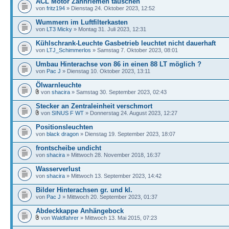
ACL Motor Zahnriemen tauschen
von
fritz194
» Dienstag 24. Oktober 2023, 12:52
Wummern im Luftfilterkasten
von
LT3 Micky
» Montag 31. Juli 2023, 12:31
Kühlschrank-Leuchte Gasbetrieb leuchtet nicht dauerhaft
von
LTJ_Schimmerlos
» Samstag 7. Oktober 2023, 08:01
Umbau Hinterachse von 86 in einen 88 LT möglich ?
von
Pac J
» Dienstag 10. Oktober 2023, 13:11
Ölwarnleuchte
von
shacira
» Samstag 30. September 2023, 02:43
Stecker an Zentraleinheit verschmort
von
SINUS F WT
» Donnerstag 24. August 2023, 12:27
Positionsleuchten
von
black dragon
» Dienstag 19. September 2023, 18:07
frontscheibe undicht
von
shacira
» Mittwoch 28. November 2018, 16:37
Wasserverlust
von
shacira
» Mittwoch 13. September 2023, 14:42
Bilder Hinterachsen gr. und kl.
von
Pac J
» Mittwoch 20. September 2023, 01:37
Abdeckkappe Anhängebock
von
Waldfahrer
» Mittwoch 13. Mai 2015, 07:23