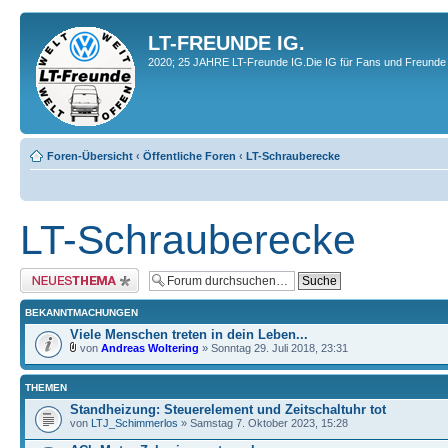
LT-FREUNDE IG.
2020; 25 JAHRE LT-Freunde IG.Die IG für Fans und Freunde 
Foren-Übersicht
‹
Öffentliche Foren
‹
LT-Schrauberecke
LT-Schrauberecke
Neues Thema erstellen
BEKANNTMACHUNGEN
Viele Menschen treten in dein Leben...
von
Andreas Woltering
» Sonntag 29. Juli 2018, 23:31
THEMEN
Standheizung: Steuerelement und Zeitschaltuhr tot
von
LTJ_Schimmerlos
» Samstag 7. Oktober 2023, 15:28