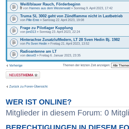
Weiß/blauer Rauch, Förderbeginn
von
Hannes aus dem Westerwald
» Sonntag 9. April 2023, 17:42
Truma SL 3002 geht von Zündflamme nicht in Lastbetrieb
von
Pille-Ente
» Samstag 22. April 2023, 19:08
Frage zu Pilotlager Kupplung
von
joni313
» Sonntag 23. April 2023, 22:24
Hinterachse Zusatzluftfedern, LT 28 Sven Hedin Bj. 1982
von
Po Sven Hedin
» Freitag 21. April 2023, 13:52
Radioantenne am LT
von
diesel3
» Freitag 6. Januar 2023, 23:35
Themen der letzten Zeit anzeigen:
Vorherige
Neues Thema erstellen
Zurück zu Foren-Übersicht
WER IST ONLINE?
Mitglieder in diesem Forum: 0 Mitg
BERECHTIGUNGEN IN DIESEM F