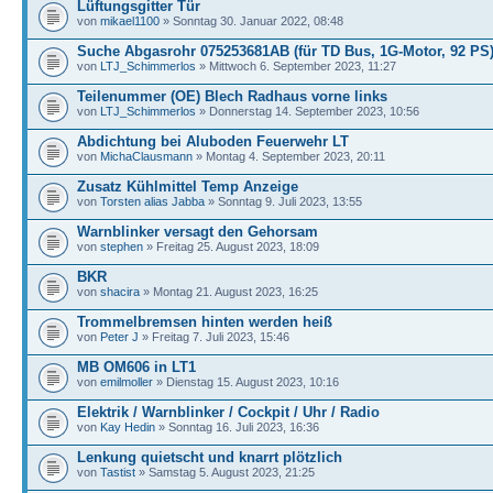
Lüftungsgitter Tür
von
mikael1100
» Sonntag 30. Januar 2022, 08:48
Suche Abgasrohr 075253681AB (für TD Bus, 1G-Motor, 92 PS
von
LTJ_Schimmerlos
» Mittwoch 6. September 2023, 11:27
Teilenummer (OE) Blech Radhaus vorne links
von
LTJ_Schimmerlos
» Donnerstag 14. September 2023, 10:56
Abdichtung bei Aluboden Feuerwehr LT
von
MichaClausmann
» Montag 4. September 2023, 20:11
Zusatz Kühlmittel Temp Anzeige
von
Torsten alias Jabba
» Sonntag 9. Juli 2023, 13:55
Warnblinker versagt den Gehorsam
von
stephen
» Freitag 25. August 2023, 18:09
BKR
von
shacira
» Montag 21. August 2023, 16:25
Trommelbremsen hinten werden heiß
von
Peter J
» Freitag 7. Juli 2023, 15:46
MB OM606 in LT1
von
emilmoller
» Dienstag 15. August 2023, 10:16
Elektrik / Warnblinker / Cockpit / Uhr / Radio
von
Kay Hedin
» Sonntag 16. Juli 2023, 16:36
Lenkung quietscht und knarrt plötzlich
von
Tastist
» Samstag 5. August 2023, 21:25