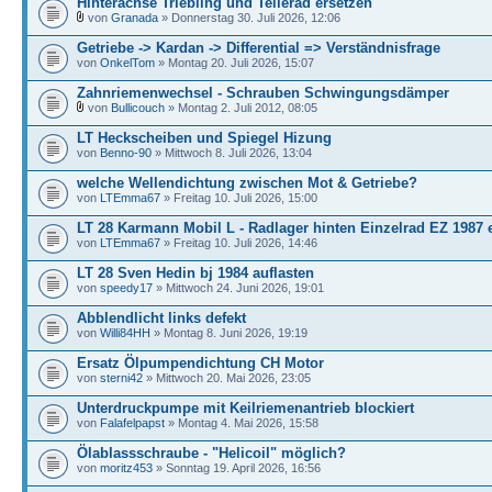
Hinterachse Triebling und Tellerad ersetzen
von
Granada
» Donnerstag 30. Juli 2026, 12:06
Getriebe -> Kardan -> Differential => Verständnisfrage
von
OnkelTom
» Montag 20. Juli 2026, 15:07
Zahnriemenwechsel - Schrauben Schwingungsdämper
von
Bullicouch
» Montag 2. Juli 2012, 08:05
LT Heckscheiben und Spiegel Hizung
von
Benno-90
» Mittwoch 8. Juli 2026, 13:04
welche Wellendichtung zwischen Mot & Getriebe?
von
LTEmma67
» Freitag 10. Juli 2026, 15:00
LT 28 Karmann Mobil L - Radlager hinten Einzelrad EZ 1987 
von
LTEmma67
» Freitag 10. Juli 2026, 14:46
LT 28 Sven Hedin bj 1984 auflasten
von
speedy17
» Mittwoch 24. Juni 2026, 19:01
Abblendlicht links defekt
von
Willi84HH
» Montag 8. Juni 2026, 19:19
Ersatz Ölpumpendichtung CH Motor
von
sterni42
» Mittwoch 20. Mai 2026, 23:05
Unterdruckpumpe mit Keilriemenantrieb blockiert
von
Falafelpapst
» Montag 4. Mai 2026, 15:58
Ölablassschraube - "Helicoil" möglich?
von
moritz453
» Sonntag 19. April 2026, 16:56