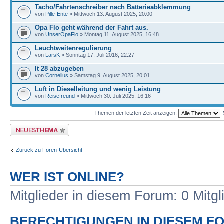
Tacho/Fahrtenschreiber nach Batterieabklemmung
von
Pille-Ente
» Mittwoch 13. August 2025, 20:00
Opa Flo geht während der Fahrt aus.
von
UnserOpaFlo
» Montag 11. August 2025, 16:48
Leuchtweitenregulierung
von
LarsK
» Sonntag 17. Juli 2016, 22:27
lt 28 abzugeben
von
Cornelius
» Samstag 9. August 2025, 20:01
Luft in Dieselleitung und wenig Leistung
von
Reisefreund
» Mittwoch 30. Juli 2025, 16:16
Themen der letzten Zeit anzeigen:
Neues Thema erstellen
Zurück zu Foren-Übersicht
WER IST ONLINE?
Mitglieder in diesem Forum: 0 Mitg
BERECHTIGUNGEN IN DIESEM F