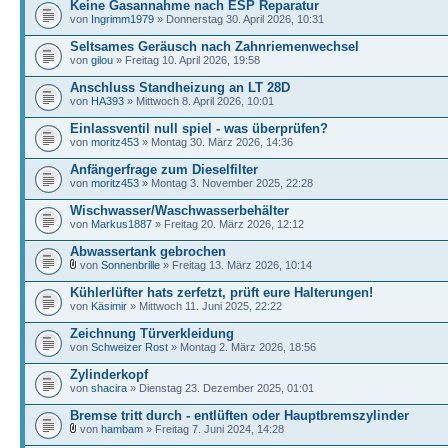
Keine Gasannahme nach ESP Reparatur
von
Ingrimm1979
» Donnerstag 30. April 2026, 10:31
Seltsames Geräusch nach Zahnriemenwechsel
von
gilou
» Freitag 10. April 2026, 19:58
Anschluss Standheizung an LT 28D
von
HA393
» Mittwoch 8. April 2026, 10:01
Einlassventil null spiel - was überprüfen?
von
moritz453
» Montag 30. März 2026, 14:36
Anfängerfrage zum Dieselfilter
von
moritz453
» Montag 3. November 2025, 22:28
Wischwasser/Waschwasserbehälter
von
Markus1887
» Freitag 20. März 2026, 12:12
Abwassertank gebrochen
von
Sonnenbrille
» Freitag 13. März 2026, 10:14
Kühlerlüfter hats zerfetzt, prüft eure Halterungen!
von
Käsimir
» Mittwoch 11. Juni 2025, 22:22
Zeichnung Türverkleidung
von
Schweizer Rost
» Montag 2. März 2026, 18:56
Zylinderkopf
von
shacira
» Dienstag 23. Dezember 2025, 01:01
Bremse tritt durch - entlüften oder Hauptbremszylinder
von
hambam
» Freitag 7. Juni 2024, 14:28