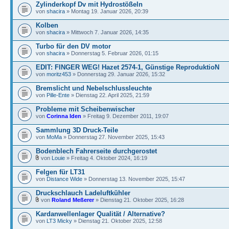
Zylinderkopf Dv mit Hydrostößeln
von
shacira
» Montag 19. Januar 2026, 20:39
Kolben
von
shacira
» Mittwoch 7. Januar 2026, 14:35
Turbo für den DV motor
von
shacira
» Donnerstag 5. Februar 2026, 01:15
EDIT: FINGER WEG! Hazet 2574-1, Günstige ReproduktioN
von
moritz453
» Donnerstag 29. Januar 2026, 15:32
Bremslicht und Nebelschlussleuchte
von
Pille-Ente
» Dienstag 22. April 2025, 21:59
Probleme mit Scheibenwischer
von
Corinna Iden
» Freitag 9. Dezember 2011, 19:07
Sammlung 3D Druck-Teile
von
MoMa
» Donnerstag 27. November 2025, 15:43
Bodenblech Fahrerseite durchgerostet
von
Louie
» Freitag 4. Oktober 2024, 16:19
Felgen für LT31
von
Distance Wide
» Donnerstag 13. November 2025, 15:47
Druckschlauch Ladeluftkühler
von
Roland Meßerer
» Dienstag 21. Oktober 2025, 16:28
Kardanwellenlager Qualität / Alternative?
von
LT3 Micky
» Dienstag 21. Oktober 2025, 12:58