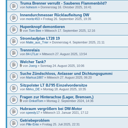
Truma Brenner verrußt - Sauberes Flammenbild?
von
hohesm
» Donnerstag 16. Oktober 2025, 16:41
Innendurchmesser Rücklaufleitung DW
von
moritz453
» Freitag 26. September 2025, 19:35
Hupenknopf demontieren
von
Tom Bee
» Mittwoch 17. September 2025, 12:16
Stromlaufplan LT28 19
von
Malte_aus_Trier
» Donnerstag 4. September 2025, 21:11
Trennrelais
von
84-LTLer
» Mittwoch 27. August 2025, 13:54
Welcher Tank?
von
Joerg
» Sonntag 24. August 2025, 10:06
Suche Zündschloss, Anlasser und Dichtungsgummi
von
Markus1887
» Mittwoch 27. August 2025, 06:20
Sitzpolster LT BJ'95 Einzelvordersitze
von
Mirko_DE
» Montag 18. August 2025, 10:35
Fragen zur Hinterachse (Lager, Bremsen,)
von
OnkelTom
» Montag 2. September 2024, 14:36
Hubraum vergrößern bei DW-Motor
von
speedy17
» Mittwoch 13. Januar 2021, 17:12
Getriebeproblem
von
Pille-Ente
» Freitag 25. Juli 2025, 22:31