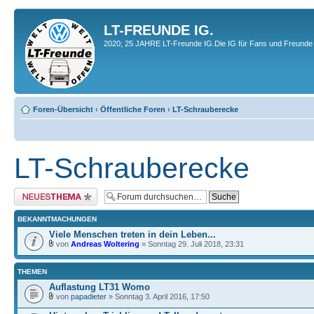
LT-FREUNDE IG.
2020; 25 JAHRE LT-Freunde IG.Die IG für Fans und Freunde 
Foren-Übersicht
‹
Öffentliche Foren
‹
LT-Schrauberecke
LT-Schrauberecke
Neues Thema erstellen
BEKANNTMACHUNGEN
Viele Menschen treten in dein Leben...
von
Andreas Woltering
» Sonntag 29. Juli 2018, 23:31
THEMEN
Auflastung LT31 Womo
von
papadieter
» Sonntag 3. April 2016, 17:50