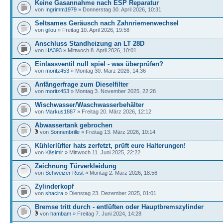
Keine Gasannahme nach ESP Reparatur
von
Ingrimm1979
» Donnerstag 30. April 2026, 10:31
Seltsames Geräusch nach Zahnriemenwechsel
von
gilou
» Freitag 10. April 2026, 19:58
Anschluss Standheizung an LT 28D
von
HA393
» Mittwoch 8. April 2026, 10:01
Einlassventil null spiel - was überprüfen?
von
moritz453
» Montag 30. März 2026, 14:36
Anfängerfrage zum Dieselfilter
von
moritz453
» Montag 3. November 2025, 22:28
Wischwasser/Waschwasserbehälter
von
Markus1887
» Freitag 20. März 2026, 12:12
Abwassertank gebrochen
von
Sonnenbrille
» Freitag 13. März 2026, 10:14
Kühlerlüfter hats zerfetzt, prüft eure Halterungen!
von
Käsimir
» Mittwoch 11. Juni 2025, 22:22
Zeichnung Türverkleidung
von
Schweizer Rost
» Montag 2. März 2026, 18:56
Zylinderkopf
von
shacira
» Dienstag 23. Dezember 2025, 01:01
Bremse tritt durch - entlüften oder Hauptbremszylinder
von
hambam
» Freitag 7. Juni 2024, 14:28