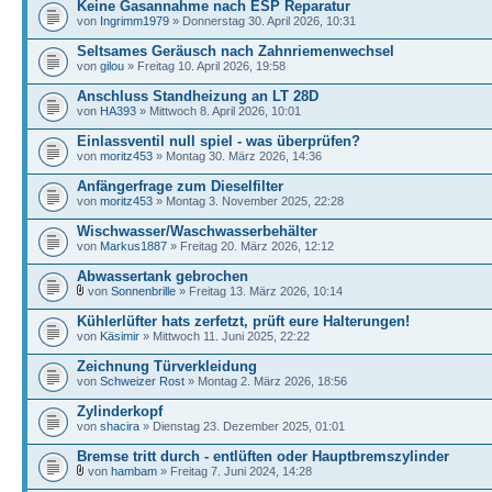
Keine Gasannahme nach ESP Reparatur
von
Ingrimm1979
» Donnerstag 30. April 2026, 10:31
Seltsames Geräusch nach Zahnriemenwechsel
von
gilou
» Freitag 10. April 2026, 19:58
Anschluss Standheizung an LT 28D
von
HA393
» Mittwoch 8. April 2026, 10:01
Einlassventil null spiel - was überprüfen?
von
moritz453
» Montag 30. März 2026, 14:36
Anfängerfrage zum Dieselfilter
von
moritz453
» Montag 3. November 2025, 22:28
Wischwasser/Waschwasserbehälter
von
Markus1887
» Freitag 20. März 2026, 12:12
Abwassertank gebrochen
von
Sonnenbrille
» Freitag 13. März 2026, 10:14
Kühlerlüfter hats zerfetzt, prüft eure Halterungen!
von
Käsimir
» Mittwoch 11. Juni 2025, 22:22
Zeichnung Türverkleidung
von
Schweizer Rost
» Montag 2. März 2026, 18:56
Zylinderkopf
von
shacira
» Dienstag 23. Dezember 2025, 01:01
Bremse tritt durch - entlüften oder Hauptbremszylinder
von
hambam
» Freitag 7. Juni 2024, 14:28