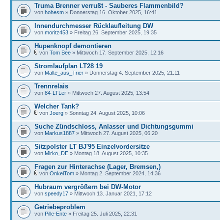
Truma Brenner verrußt - Sauberes Flammenbild?
von
hohesm
» Donnerstag 16. Oktober 2025, 16:41
Innendurchmesser Rücklaufleitung DW
von
moritz453
» Freitag 26. September 2025, 19:35
Hupenknopf demontieren
von
Tom Bee
» Mittwoch 17. September 2025, 12:16
Stromlaufplan LT28 19
von
Malte_aus_Trier
» Donnerstag 4. September 2025, 21:11
Trennrelais
von
84-LTLer
» Mittwoch 27. August 2025, 13:54
Welcher Tank?
von
Joerg
» Sonntag 24. August 2025, 10:06
Suche Zündschloss, Anlasser und Dichtungsgummi
von
Markus1887
» Mittwoch 27. August 2025, 06:20
Sitzpolster LT BJ'95 Einzelvordersitze
von
Mirko_DE
» Montag 18. August 2025, 10:35
Fragen zur Hinterachse (Lager, Bremsen,)
von
OnkelTom
» Montag 2. September 2024, 14:36
Hubraum vergrößern bei DW-Motor
von
speedy17
» Mittwoch 13. Januar 2021, 17:12
Getriebeproblem
von
Pille-Ente
» Freitag 25. Juli 2025, 22:31