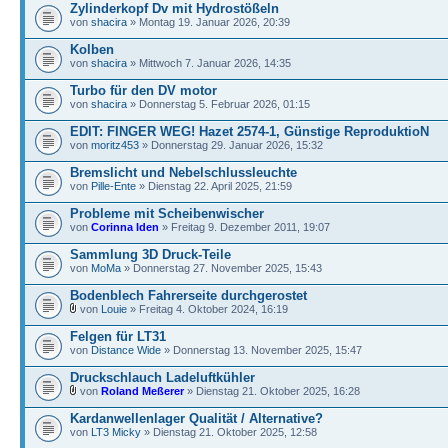
Zylinderkopf Dv mit Hydrostößeln
von
shacira
» Montag 19. Januar 2026, 20:39
Kolben
von
shacira
» Mittwoch 7. Januar 2026, 14:35
Turbo für den DV motor
von
shacira
» Donnerstag 5. Februar 2026, 01:15
EDIT: FINGER WEG! Hazet 2574-1, Günstige ReproduktioN
von
moritz453
» Donnerstag 29. Januar 2026, 15:32
Bremslicht und Nebelschlussleuchte
von
Pille-Ente
» Dienstag 22. April 2025, 21:59
Probleme mit Scheibenwischer
von
Corinna Iden
» Freitag 9. Dezember 2011, 19:07
Sammlung 3D Druck-Teile
von
MoMa
» Donnerstag 27. November 2025, 15:43
Bodenblech Fahrerseite durchgerostet
von
Louie
» Freitag 4. Oktober 2024, 16:19
Felgen für LT31
von
Distance Wide
» Donnerstag 13. November 2025, 15:47
Druckschlauch Ladeluftkühler
von
Roland Meßerer
» Dienstag 21. Oktober 2025, 16:28
Kardanwellenlager Qualität / Alternative?
von
LT3 Micky
» Dienstag 21. Oktober 2025, 12:58