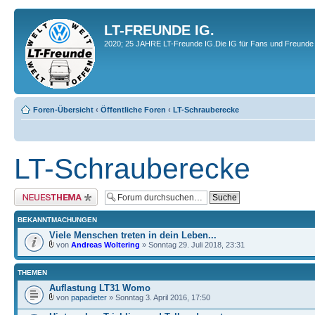
LT-FREUNDE IG.
2020; 25 JAHRE LT-Freunde IG.Die IG für Fans und Freunde 
Foren-Übersicht
‹
Öffentliche Foren
‹
LT-Schrauberecke
LT-Schrauberecke
Neues Thema erstellen
BEKANNTMACHUNGEN
Viele Menschen treten in dein Leben...
von
Andreas Woltering
» Sonntag 29. Juli 2018, 23:31
THEMEN
Auflastung LT31 Womo
von
papadieter
» Sonntag 3. April 2016, 17:50