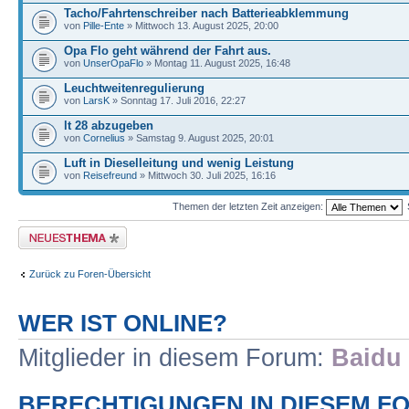
Tacho/Fahrtenschreiber nach Batterieabklemmung
von
Pille-Ente
» Mittwoch 13. August 2025, 20:00
Opa Flo geht während der Fahrt aus.
von
UnserOpaFlo
» Montag 11. August 2025, 16:48
Leuchtweitenregulierung
von
LarsK
» Sonntag 17. Juli 2016, 22:27
lt 28 abzugeben
von
Cornelius
» Samstag 9. August 2025, 20:01
Luft in Dieselleitung und wenig Leistung
von
Reisefreund
» Mittwoch 30. Juli 2025, 16:16
Themen der letzten Zeit anzeigen:
Neues Thema erstellen
Zurück zu Foren-Übersicht
WER IST ONLINE?
Mitglieder in diesem Forum:
Baidu 
BERECHTIGUNGEN IN DIESEM F