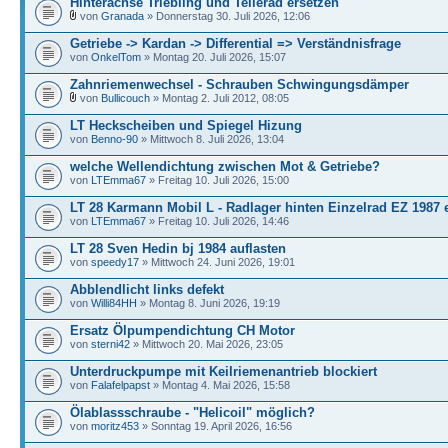
Hinterachse Triebling und Tellerad ersetzen
von
Granada
» Donnerstag 30. Juli 2026, 12:06
Getriebe -> Kardan -> Differential => Verständnisfrage
von
OnkelTom
» Montag 20. Juli 2026, 15:07
Zahnriemenwechsel - Schrauben Schwingungsdämper
von
Bullicouch
» Montag 2. Juli 2012, 08:05
LT Heckscheiben und Spiegel Hizung
von
Benno-90
» Mittwoch 8. Juli 2026, 13:04
welche Wellendichtung zwischen Mot & Getriebe?
von
LTEmma67
» Freitag 10. Juli 2026, 15:00
LT 28 Karmann Mobil L - Radlager hinten Einzelrad EZ 1987 
von
LTEmma67
» Freitag 10. Juli 2026, 14:46
LT 28 Sven Hedin bj 1984 auflasten
von
speedy17
» Mittwoch 24. Juni 2026, 19:01
Abblendlicht links defekt
von
Willi84HH
» Montag 8. Juni 2026, 19:19
Ersatz Ölpumpendichtung CH Motor
von
sterni42
» Mittwoch 20. Mai 2026, 23:05
Unterdruckpumpe mit Keilriemenantrieb blockiert
von
Falafelpapst
» Montag 4. Mai 2026, 15:58
Ölablassschraube - "Helicoil" möglich?
von
moritz453
» Sonntag 19. April 2026, 16:56