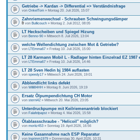
Getriebe -> Kardan -> Differential => Verständnisfrage
von
OnkelTom
» Montag 20. Juli 2026, 15:07
Zahnriemenwechsel - Schrauben Schwingungsdämper
von
Bullicouch
» Montag 2. Juli 2012, 08:05
LT Heckscheiben und Spiegel Hizung
von
Benno-90
» Mittwoch 8. Juli 2026, 13:04
welche Wellendichtung zwischen Mot & Getriebe?
von
LTEmma67
» Freitag 10. Juli 2026, 15:00
LT 28 Karmann Mobil L - Radlager hinten Einzelrad EZ 1987 
von
LTEmma67
» Freitag 10. Juli 2026, 14:46
LT 28 Sven Hedin bj 1984 auflasten
von
speedy17
» Mittwoch 24. Juni 2026, 19:01
Abblendlicht links defekt
von
Willi84HH
» Montag 8. Juni 2026, 19:19
Ersatz Ölpumpendichtung CH Motor
von
sterni42
» Mittwoch 20. Mai 2026, 23:05
Unterdruckpumpe mit Keilriemenantrieb blockiert
von
Falafelpapst
» Montag 4. Mai 2026, 15:58
Ölablassschraube - "Helicoil" möglich?
von
moritz453
» Sonntag 19. April 2026, 16:56
Keine Gasannahme nach ESP Reparatur
von
Ingrimm1979
» Donnerstag 30. April 2026, 10:31