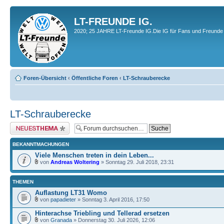
LT-FREUNDE IG.
2020; 25 JAHRE LT-Freunde IG.Die IG für Fans und Freunde 
Foren-Übersicht
‹
Öffentliche Foren
‹
LT-Schrauberecke
LT-Schrauberecke
Neues Thema erstellen
BEKANNTMACHUNGEN
Viele Menschen treten in dein Leben...
von
Andreas Woltering
» Sonntag 29. Juli 2018, 23:31
THEMEN
Auflastung LT31 Womo
von
papadieter
» Sonntag 3. April 2016, 17:50
Hinterachse Triebling und Tellerad ersetzen
von
Granada
» Donnerstag 30. Juli 2026, 12:06