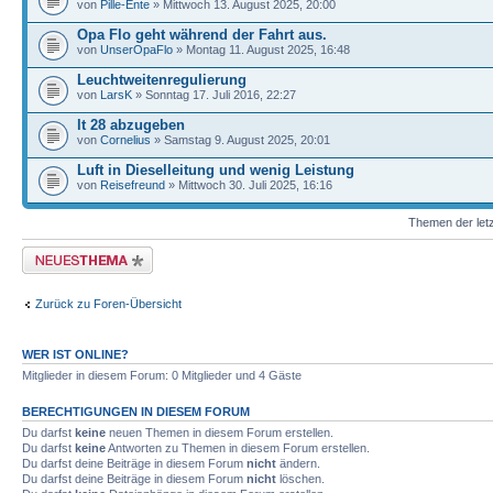
von
Pille-Ente
» Mittwoch 13. August 2025, 20:00
Opa Flo geht während der Fahrt aus.
von
UnserOpaFlo
» Montag 11. August 2025, 16:48
Leuchtweitenregulierung
von
LarsK
» Sonntag 17. Juli 2016, 22:27
lt 28 abzugeben
von
Cornelius
» Samstag 9. August 2025, 20:01
Luft in Dieselleitung und wenig Leistung
von
Reisefreund
» Mittwoch 30. Juli 2025, 16:16
Themen der letz
Neues Thema erstellen
Zurück zu Foren-Übersicht
WER IST ONLINE?
Mitglieder in diesem Forum: 0 Mitglieder und 4 Gäste
BERECHTIGUNGEN IN DIESEM FORUM
Du darfst
keine
neuen Themen in diesem Forum erstellen.
Du darfst
keine
Antworten zu Themen in diesem Forum erstellen.
Du darfst deine Beiträge in diesem Forum
nicht
ändern.
Du darfst deine Beiträge in diesem Forum
nicht
löschen.