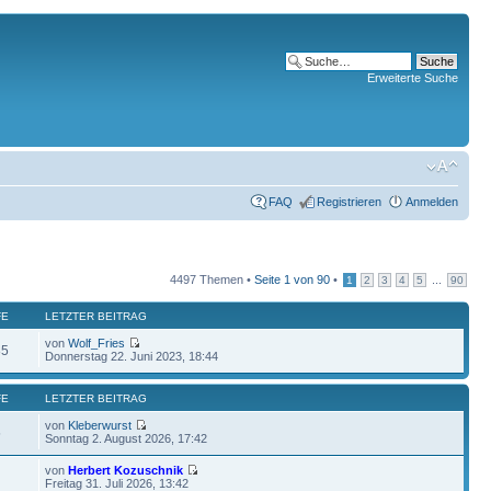
Erweiterte Suche
FAQ
Registrieren
Anmelden
4497 Themen •
Seite
1
von
90
•
...
1
2
3
4
5
90
FE
LETZTER BEITRAG
von
Wolf_Fries
85
Donnerstag 22. Juni 2023, 18:44
FE
LETZTER BEITRAG
von
Kleberwurst
5
Sonntag 2. August 2026, 17:42
von
Herbert Kozuschnik
Freitag 31. Juli 2026, 13:42