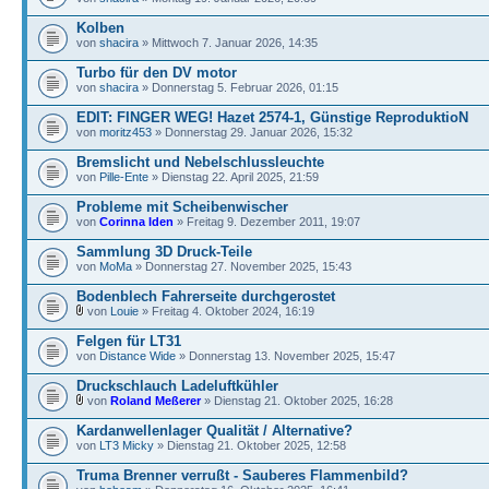
Kolben
von
shacira
» Mittwoch 7. Januar 2026, 14:35
Turbo für den DV motor
von
shacira
» Donnerstag 5. Februar 2026, 01:15
EDIT: FINGER WEG! Hazet 2574-1, Günstige ReproduktioN
von
moritz453
» Donnerstag 29. Januar 2026, 15:32
Bremslicht und Nebelschlussleuchte
von
Pille-Ente
» Dienstag 22. April 2025, 21:59
Probleme mit Scheibenwischer
von
Corinna Iden
» Freitag 9. Dezember 2011, 19:07
Sammlung 3D Druck-Teile
von
MoMa
» Donnerstag 27. November 2025, 15:43
Bodenblech Fahrerseite durchgerostet
von
Louie
» Freitag 4. Oktober 2024, 16:19
Felgen für LT31
von
Distance Wide
» Donnerstag 13. November 2025, 15:47
Druckschlauch Ladeluftkühler
von
Roland Meßerer
» Dienstag 21. Oktober 2025, 16:28
Kardanwellenlager Qualität / Alternative?
von
LT3 Micky
» Dienstag 21. Oktober 2025, 12:58
Truma Brenner verrußt - Sauberes Flammenbild?