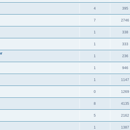
4
395
7
2746
1
338
1
333
er
1
236
1
946
1
1147
0
1269
8
4135
5
2162
1
1387