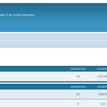
des LT der ersten Generation.
ANTWORTEN
ZUGRIF
10
13213
ANTWORTEN
ZUGRIF
20
6587
3
213