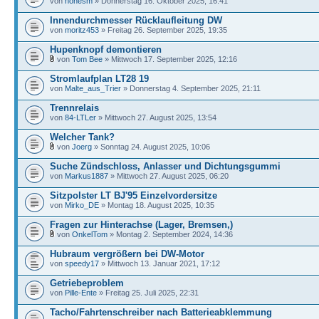
von
hohesm
» Donnerstag 16. Oktober 2025, 16:41
Innendurchmesser Rücklaufleitung DW
von
moritz453
» Freitag 26. September 2025, 19:35
Hupenknopf demontieren
von
Tom Bee
» Mittwoch 17. September 2025, 12:16
Stromlaufplan LT28 19
von
Malte_aus_Trier
» Donnerstag 4. September 2025, 21:11
Trennrelais
von
84-LTLer
» Mittwoch 27. August 2025, 13:54
Welcher Tank?
von
Joerg
» Sonntag 24. August 2025, 10:06
Suche Zündschloss, Anlasser und Dichtungsgummi
von
Markus1887
» Mittwoch 27. August 2025, 06:20
Sitzpolster LT BJ'95 Einzelvordersitze
von
Mirko_DE
» Montag 18. August 2025, 10:35
Fragen zur Hinterachse (Lager, Bremsen,)
von
OnkelTom
» Montag 2. September 2024, 14:36
Hubraum vergrößern bei DW-Motor
von
speedy17
» Mittwoch 13. Januar 2021, 17:12
Getriebeproblem
von
Pille-Ente
» Freitag 25. Juli 2025, 22:31
Tacho/Fahrtenschreiber nach Batterieabklemmung