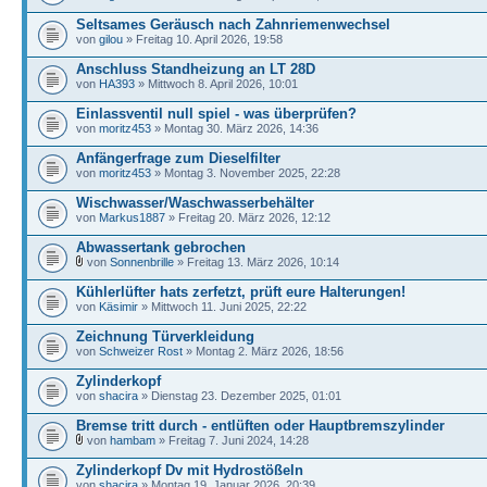
Seltsames Geräusch nach Zahnriemenwechsel
von
gilou
» Freitag 10. April 2026, 19:58
Anschluss Standheizung an LT 28D
von
HA393
» Mittwoch 8. April 2026, 10:01
Einlassventil null spiel - was überprüfen?
von
moritz453
» Montag 30. März 2026, 14:36
Anfängerfrage zum Dieselfilter
von
moritz453
» Montag 3. November 2025, 22:28
Wischwasser/Waschwasserbehälter
von
Markus1887
» Freitag 20. März 2026, 12:12
Abwassertank gebrochen
von
Sonnenbrille
» Freitag 13. März 2026, 10:14
Kühlerlüfter hats zerfetzt, prüft eure Halterungen!
von
Käsimir
» Mittwoch 11. Juni 2025, 22:22
Zeichnung Türverkleidung
von
Schweizer Rost
» Montag 2. März 2026, 18:56
Zylinderkopf
von
shacira
» Dienstag 23. Dezember 2025, 01:01
Bremse tritt durch - entlüften oder Hauptbremszylinder
von
hambam
» Freitag 7. Juni 2024, 14:28
Zylinderkopf Dv mit Hydrostößeln
von
shacira
» Montag 19. Januar 2026, 20:39