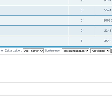
1
3124
5
5594
6
1062
0
2343
1
3558
ten Zeit anzeigen:
Sortiere nach