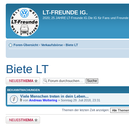
LT-FREUNDE IG.
2020; 25 JAHRE LT-Freunde IG.Die IG für Fans und Freunde 
Foren-Übersicht
‹
Verkaufsbörse
‹
Biete LT
Biete LT
Neues Thema erstellen
BEKANNTMACHUNGEN
Viele Menschen treten in dein Leben...
von
Andreas Woltering
» Sonntag 29. Juli 2018, 23:31
Themen der letzten Zeit anzeigen:
Neues Thema erstellen