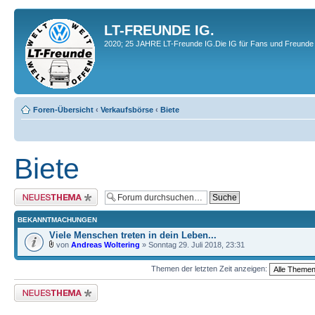
LT-FREUNDE IG.
2020; 25 JAHRE LT-Freunde IG.Die IG für Fans und Freunde 
Foren-Übersicht
‹
Verkaufsbörse
‹
Biete
Biete
Neues Thema erstellen
BEKANNTMACHUNGEN
Viele Menschen treten in dein Leben...
von
Andreas Woltering
» Sonntag 29. Juli 2018, 23:31
Themen der letzten Zeit anzeigen:
Neues Thema erstellen