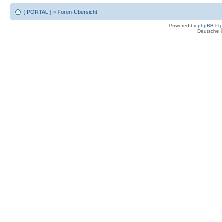
{ PORTAL }
»
Foren-Übersicht
Powered by
phpBB
© p
Deutsche 