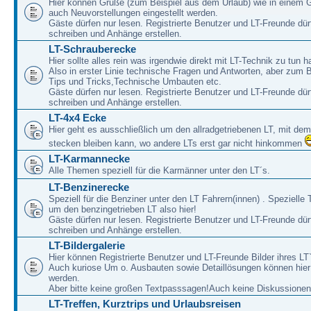
Hier können Grüße (zum Beispiel aus dem Urlaub) wie in einem 
auch Neuvorstellungen eingestellt werden.
Gäste dürfen nur lesen. Registrierte Benutzer und LT-Freunde dür
schreiben und Anhänge erstellen.
LT-Schrauberecke
Hier sollte alles rein was irgendwie direkt mit LT-Technik zu tun ha
Also in erster Linie technische Fragen und Antworten, aber zum 
Tips und Tricks,Technische Umbauten etc.
Gäste dürfen nur lesen. Registrierte Benutzer und LT-Freunde dür
schreiben und Anhänge erstellen.
LT-4x4 Ecke
Hier geht es ausschließlich um den allradgetriebenen LT, mit de
stecken bleiben kann, wo andere LTs erst gar nicht hinkommen
LT-Karmannecke
Alle Themen speziell für die Karmänner unter den LT´s.
LT-Benzinerecke
Speziell für die Benziner unter den LT Fahrern(innen) . Speziell
um den benzingetrieben LT also hier!
Gäste dürfen nur lesen. Registrierte Benutzer und LT-Freunde dür
schreiben und Anhänge erstellen.
LT-Bildergalerie
Hier können Registrierte Benutzer und LT-Freunde Bilder ihres LT`
Auch kuriose Um o. Ausbauten sowie Detaillösungen können hier 
werden.
Aber bitte keine großen Textpasssagen!Auch keine Diskussionen
LT-Treffen, Kurztrips und Urlaubsreisen