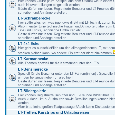
Hier können Grüße (zum Beispiel aus dem Urlaub) wie in einem 
auch Neuvorstellungen eingestellt werden.
Gäste dürfen nur lesen. Registrierte Benutzer und LT-Freunde dür
schreiben und Anhänge erstellen.
LT-Schrauberecke
Hier sollte alles rein was irgendwie direkt mit LT-Technik zu tun ha
Also in erster Linie technische Fragen und Antworten, aber zum 
Tips und Tricks,Technische Umbauten etc.
Gäste dürfen nur lesen. Registrierte Benutzer und LT-Freunde dür
schreiben und Anhänge erstellen.
LT-4x4 Ecke
Hier geht es ausschließlich um den allradgetriebenen LT, mit de
stecken bleiben kann, wo andere LTs erst gar nicht hinkommen
LT-Karmannecke
Alle Themen speziell für die Karmänner unter den LT´s.
LT-Benzinerecke
Speziell für die Benziner unter den LT Fahrern(innen) . Speziell
um den benzingetrieben LT also hier!
Gäste dürfen nur lesen. Registrierte Benutzer und LT-Freunde dür
schreiben und Anhänge erstellen.
LT-Bildergalerie
Hier können Registrierte Benutzer und LT-Freunde Bilder ihres LT`
Auch kuriose Um o. Ausbauten sowie Detaillösungen können hier 
werden.
Aber bitte keine großen Textpasssagen!Auch keine Diskussionen
LT-Treffen, Kurztrips und Urlaubsreisen