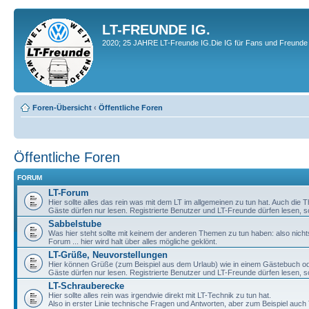
LT-FREUNDE IG.
2020; 25 JAHRE LT-Freunde IG.Die IG für Fans und Freunde 
Foren-Übersicht
‹
Öffentliche Foren
Öffentliche Foren
FORUM
LT-Forum
Hier sollte alles das rein was mit dem LT im allgemeinen zu tun hat. Auch die
Gäste dürfen nur lesen. Registrierte Benutzer und LT-Freunde dürfen lesen, s
Sabbelstube
Was hier steht sollte mit keinem der anderen Themen zu tun haben: also nicht
Forum ... hier wird halt über alles mögliche geklönt.
LT-Grüße, Neuvorstellungen
Hier können Grüße (zum Beispiel aus dem Urlaub) wie in einem Gästebuch od
Gäste dürfen nur lesen. Registrierte Benutzer und LT-Freunde dürfen lesen, s
LT-Schrauberecke
Hier sollte alles rein was irgendwie direkt mit LT-Technik zu tun hat.
Also in erster Linie technische Fragen und Antworten, aber zum Beispiel auc