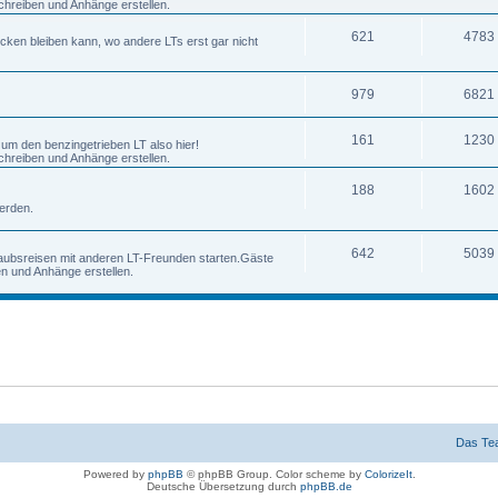
chreiben und Anhänge erstellen.
621
4783
ecken bleiben kann, wo andere LTs erst gar nicht
979
6821
161
1230
 um den benzingetrieben LT also hier!
chreiben und Anhänge erstellen.
188
1602
erden.
642
5039
laubsreisen mit anderen LT-Freunden starten.Gäste
en und Anhänge erstellen.
Das Te
Powered by
phpBB
© phpBB Group. Color scheme by
ColorizeIt
.
Deutsche Übersetzung durch
phpBB.de