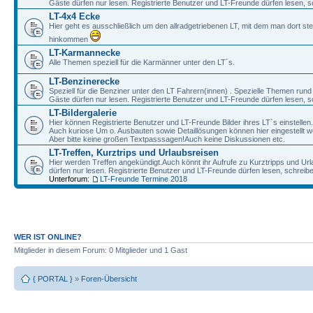
Gäste dürfen nur lesen. Registrierte Benutzer und LT-Freunde dürfen lesen, s
LT-4x4 Ecke
Hier geht es ausschließlich um den allradgetriebenen LT, mit dem man dort st
hinkommen
LT-Karmannecke
Alle Themen speziell für die Karmänner unter den LT´s.
LT-Benzinerecke
Speziell für die Benziner unter den LT Fahrern(innen) . Spezielle Themen rund
Gäste dürfen nur lesen. Registrierte Benutzer und LT-Freunde dürfen lesen, s
LT-Bildergalerie
Hier können Registrierte Benutzer und LT-Freunde Bilder ihres LT`s einstellen.
Auch kuriose Um o. Ausbauten sowie Detaillösungen können hier eingestellt w
Aber bitte keine großen Textpasssagen!Auch keine Diskussionen etc.
LT-Treffen, Kurztrips und Urlaubsreisen
Hier werden Treffen angekündigt.Auch könnt ihr Aufrufe zu Kurztripps und Ur
dürfen nur lesen. Registrierte Benutzer und LT-Freunde dürfen lesen, schreib
Unterforum:
LT-Freunde Termine 2018
WER IST ONLINE?
Mitglieder in diesem Forum: 0 Mitglieder und 1 Gast
{ PORTAL }
»
Foren-Übersicht