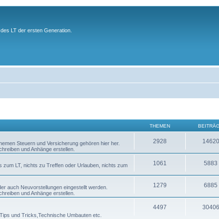
des LT der ersten Generation.
THEMEN
BEITRÄ
2928
1462
 Themen Steuern und Versicherung gehören hier her.
chreiben und Anhänge erstellen.
1061
5883
s zum LT, nichts zu Treffen oder Urlauben, nichts zum
1279
6885
er auch Neuvorstellungen eingestellt werden.
chreiben und Anhänge erstellen.
4497
3040
h Tips und Tricks,Technische Umbauten etc.