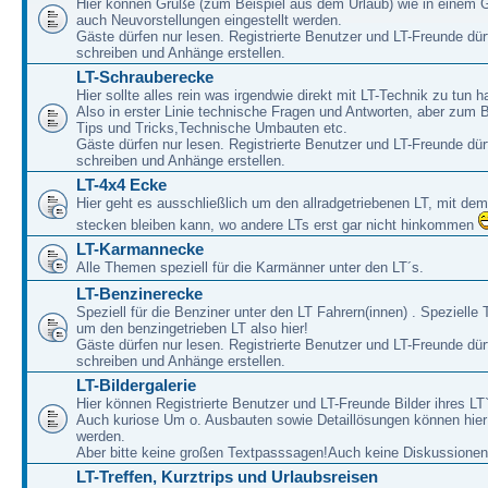
Hier können Grüße (zum Beispiel aus dem Urlaub) wie in einem 
auch Neuvorstellungen eingestellt werden.
Gäste dürfen nur lesen. Registrierte Benutzer und LT-Freunde dür
schreiben und Anhänge erstellen.
LT-Schrauberecke
Hier sollte alles rein was irgendwie direkt mit LT-Technik zu tun ha
Also in erster Linie technische Fragen und Antworten, aber zum 
Tips und Tricks,Technische Umbauten etc.
Gäste dürfen nur lesen. Registrierte Benutzer und LT-Freunde dür
schreiben und Anhänge erstellen.
LT-4x4 Ecke
Hier geht es ausschließlich um den allradgetriebenen LT, mit de
stecken bleiben kann, wo andere LTs erst gar nicht hinkommen
LT-Karmannecke
Alle Themen speziell für die Karmänner unter den LT´s.
LT-Benzinerecke
Speziell für die Benziner unter den LT Fahrern(innen) . Speziell
um den benzingetrieben LT also hier!
Gäste dürfen nur lesen. Registrierte Benutzer und LT-Freunde dür
schreiben und Anhänge erstellen.
LT-Bildergalerie
Hier können Registrierte Benutzer und LT-Freunde Bilder ihres LT`
Auch kuriose Um o. Ausbauten sowie Detaillösungen können hier 
werden.
Aber bitte keine großen Textpasssagen!Auch keine Diskussionen
LT-Treffen, Kurztrips und Urlaubsreisen