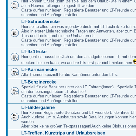
Hier können Grüße (zum Beispiel aus dem Urlaub) wie in einem 
auch Neuvorstellungen eingestellt werden.
Gäste dürfen nur lesen. Registrierte Benutzer und LT-Freunde dür
schreiben und Anhänge erstellen.
LT-Schrauberecke
Hier sollte alles rein was irgendwie direkt mit LT-Technik zu tun ha
Also in erster Linie technische Fragen und Antworten, aber zum 
Tips und Tricks,Technische Umbauten etc.
Gäste dürfen nur lesen. Registrierte Benutzer und LT-Freunde dür
schreiben und Anhänge erstellen.
LT-4x4 Ecke
Hier geht es ausschließlich um den allradgetriebenen LT, mit de
stecken bleiben kann, wo andere LTs erst gar nicht hinkommen
LT-Karmannecke
Alle Themen speziell für die Karmänner unter den LT´s.
LT-Benzinerecke
Speziell für die Benziner unter den LT Fahrern(innen) . Speziell
um den benzingetrieben LT also hier!
Gäste dürfen nur lesen. Registrierte Benutzer und LT-Freunde dür
schreiben und Anhänge erstellen.
LT-Bildergalerie
Hier können Registrierte Benutzer und LT-Freunde Bilder ihres LT`
Auch kuriose Um o. Ausbauten sowie Detaillösungen können hier 
werden.
Aber bitte keine großen Textpasssagen!Auch keine Diskussionen
LT-Treffen, Kurztrips und Urlaubsreisen