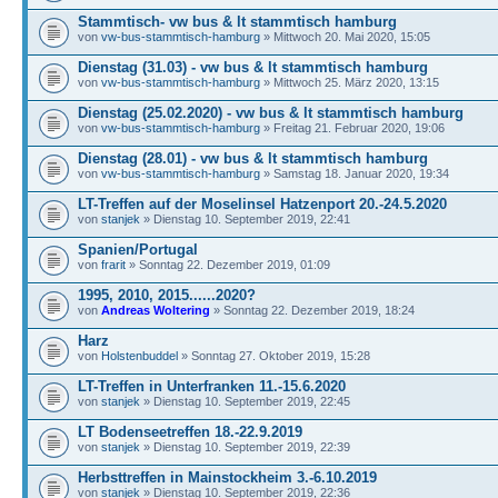
Stammtisch- vw bus & lt stammtisch hamburg
von
vw-bus-stammtisch-hamburg
» Mittwoch 20. Mai 2020, 15:05
Dienstag (31.03) - vw bus & lt stammtisch hamburg
von
vw-bus-stammtisch-hamburg
» Mittwoch 25. März 2020, 13:15
Dienstag (25.02.2020) - vw bus & lt stammtisch hamburg
von
vw-bus-stammtisch-hamburg
» Freitag 21. Februar 2020, 19:06
Dienstag (28.01) - vw bus & lt stammtisch hamburg
von
vw-bus-stammtisch-hamburg
» Samstag 18. Januar 2020, 19:34
LT-Treffen auf der Moselinsel Hatzenport 20.-24.5.2020
von
stanjek
» Dienstag 10. September 2019, 22:41
Spanien/Portugal
von
frarit
» Sonntag 22. Dezember 2019, 01:09
1995, 2010, 2015......2020?
von
Andreas Woltering
» Sonntag 22. Dezember 2019, 18:24
Harz
von
Holstenbuddel
» Sonntag 27. Oktober 2019, 15:28
LT-Treffen in Unterfranken 11.-15.6.2020
von
stanjek
» Dienstag 10. September 2019, 22:45
LT Bodenseetreffen 18.-22.9.2019
von
stanjek
» Dienstag 10. September 2019, 22:39
Herbsttreffen in Mainstockheim 3.-6.10.2019
von
stanjek
» Dienstag 10. September 2019, 22:36