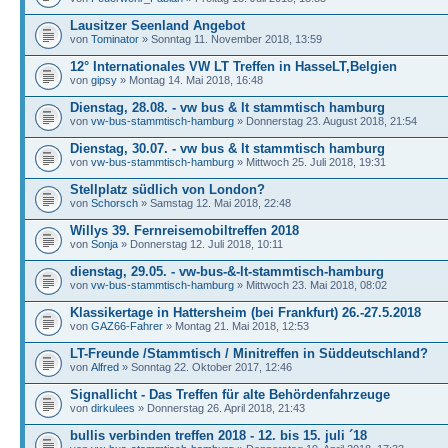
Lausitzer Seenland Angebot
von
Tominator
» Sonntag 11. November 2018, 13:59
12° Internationales VW LT Treffen in HasseLT,Belgien
von
gipsy
» Montag 14. Mai 2018, 16:48
Dienstag, 28.08. - vw bus & lt stammtisch hamburg
von
vw-bus-stammtisch-hamburg
» Donnerstag 23. August 2018, 21:54
Dienstag, 30.07. - vw bus & lt stammtisch hamburg
von
vw-bus-stammtisch-hamburg
» Mittwoch 25. Juli 2018, 19:31
Stellplatz südlich von London?
von
Schorsch
» Samstag 12. Mai 2018, 22:48
Willys 39. Fernreisemobiltreffen 2018
von
Sonja
» Donnerstag 12. Juli 2018, 10:11
dienstag, 29.05. - vw-bus-&-lt-stammtisch-hamburg
von
vw-bus-stammtisch-hamburg
» Mittwoch 23. Mai 2018, 08:02
Klassikertage in Hattersheim (bei Frankfurt) 26.-27.5.2018
von
GAZ66-Fahrer
» Montag 21. Mai 2018, 12:53
LT-Freunde /Stammtisch / Minitreffen in Süddeutschland?
von
Alfred
» Sonntag 22. Oktober 2017, 12:46
Signallicht - Das Treffen für alte Behördenfahrzeuge
von
dirkulees
» Donnerstag 26. April 2018, 21:43
bullis verbinden treffen 2018 - 12. bis 15. juli ´18