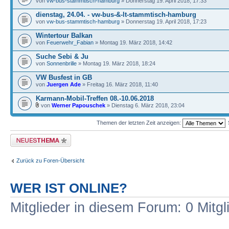
von
vw-bus-stammtisch-hamburg
» Donnerstag 19. April 2018, 17:33
dienstag, 24.04. - vw-bus-&-lt-stammtisch-hamburg
von
vw-bus-stammtisch-hamburg
» Donnerstag 19. April 2018, 17:23
Wintertour Balkan
von
Feuerwehr_Fabian
» Montag 19. März 2018, 14:42
Suche Sebi & Ju
von
Sonnenbrille
» Montag 19. März 2018, 18:24
VW Busfest in GB
von
Juergen Ade
» Freitag 16. März 2018, 11:40
Karmann-Mobil-Treffen 08.-10.06.2018
von
Werner Papouschek
» Dienstag 6. März 2018, 23:04
Themen der letzten Zeit anzeigen:
Neues Thema erstellen
Zurück zu Foren-Übersicht
WER IST ONLINE?
Mitglieder in diesem Forum: 0 Mitg