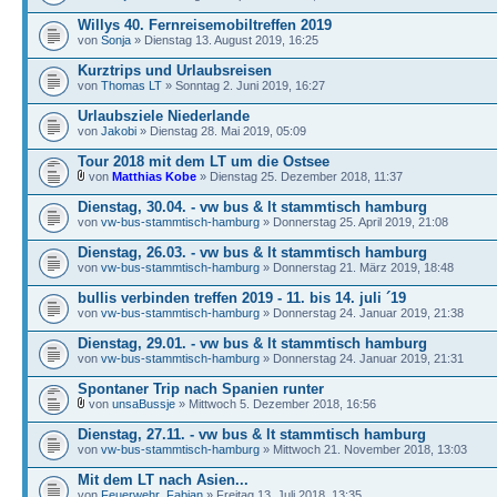
Willys 40. Fernreisemobiltreffen 2019
von
Sonja
» Dienstag 13. August 2019, 16:25
Kurztrips und Urlaubsreisen
von
Thomas LT
» Sonntag 2. Juni 2019, 16:27
Urlaubsziele Niederlande
von
Jakobi
» Dienstag 28. Mai 2019, 05:09
Tour 2018 mit dem LT um die Ostsee
von
Matthias Kobe
» Dienstag 25. Dezember 2018, 11:37
Dienstag, 30.04. - vw bus & lt stammtisch hamburg
von
vw-bus-stammtisch-hamburg
» Donnerstag 25. April 2019, 21:08
Dienstag, 26.03. - vw bus & lt stammtisch hamburg
von
vw-bus-stammtisch-hamburg
» Donnerstag 21. März 2019, 18:48
bullis verbinden treffen 2019 - 11. bis 14. juli ´19
von
vw-bus-stammtisch-hamburg
» Donnerstag 24. Januar 2019, 21:38
Dienstag, 29.01. - vw bus & lt stammtisch hamburg
von
vw-bus-stammtisch-hamburg
» Donnerstag 24. Januar 2019, 21:31
Spontaner Trip nach Spanien runter
von
unsaBussje
» Mittwoch 5. Dezember 2018, 16:56
Dienstag, 27.11. - vw bus & lt stammtisch hamburg
von
vw-bus-stammtisch-hamburg
» Mittwoch 21. November 2018, 13:03
Mit dem LT nach Asien...
von
Feuerwehr_Fabian
» Freitag 13. Juli 2018, 13:35