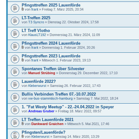
Pfingsttreffen 2025 Lauenförde
von
frarit
» Freitag 7. März 2025, 20:34
LT-Treffen 2025
von
T3 Syncro
» Dienstag 22. Oktober 2024, 17:58
LT Treff Vlotho
von
KlausLT192
» Donnerstag 21. März 2024, 11:09
Pfingsttreffen 2024 Lauenförde
von
frarit
» Donnerstag 1. Februar 2024, 20:26
Pfingsttreffen 2023 Lauenförde
von
frarit
» Mittwoch 1. Februar 2023, 19:13
Spontanes Treffen über Silvester
von
Manuel Strübing
» Donnerstag 29. Dezember 2022, 17:10
Lauenförde 2022?
von
Kleberwurst
» Samstag 26. Februar 2022, 17:43
Bullis Verbinden Treffen 07.-10.07.2022
von
vw-bus-stammtisch-hamburg
» Samstag 7. Mai 2022, 18:24
1. "Fat Westy Meetup" - 22.-24.04.2022 in Speyer
von
Andreas Gruber
» Freitag 18. März 2022, 09:57
LT Treffen Lauenförde 2021
von
Dankward Graichen
» Mittwoch 5. Mai 2021, 17:46
Pfingsten/Lauenförde?
von
Kleberwurst
» Samstag 14. März 2020, 13:29