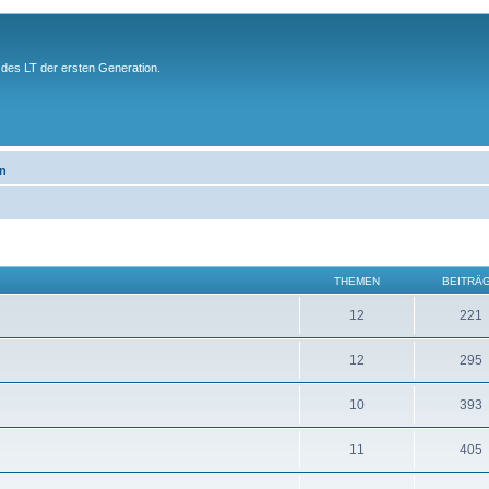
des LT der ersten Generation.
en
THEMEN
BEITRÄ
12
221
12
295
10
393
11
405