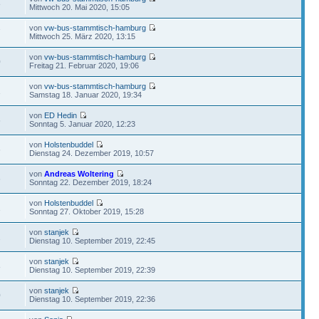
8
Mittwoch 20. Mai 2020, 15:05
von
vw-bus-stammtisch-hamburg
7
Mittwoch 25. März 2020, 13:15
von
vw-bus-stammtisch-hamburg
0
Freitag 21. Februar 2020, 19:06
von
vw-bus-stammtisch-hamburg
1
Samstag 18. Januar 2020, 19:34
von
ED Hedin
6
Sonntag 5. Januar 2020, 12:23
von
Holstenbuddel
6
Dienstag 24. Dezember 2019, 10:57
von
Andreas Woltering
6
Sonntag 22. Dezember 2019, 18:24
von
Holstenbuddel
1
Sonntag 27. Oktober 2019, 15:28
von
stanjek
2
Dienstag 10. September 2019, 22:45
von
stanjek
8
Dienstag 10. September 2019, 22:39
von
stanjek
0
Dienstag 10. September 2019, 22:36