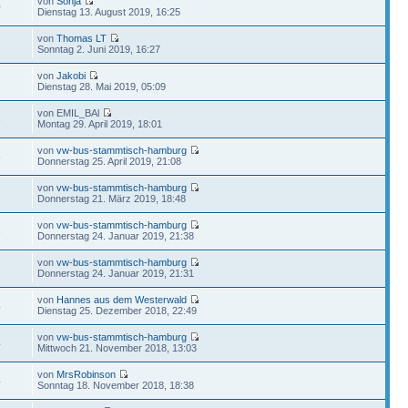
von
Sonja
0
Dienstag 13. August 2019, 16:25
von
Thomas LT
2
Sonntag 2. Juni 2019, 16:27
von
Jakobi
1
Dienstag 28. Mai 2019, 05:09
von EMIL_BAl
5
Montag 29. April 2019, 18:01
von
vw-bus-stammtisch-hamburg
5
Donnerstag 25. April 2019, 21:08
von
vw-bus-stammtisch-hamburg
2
Donnerstag 21. März 2019, 18:48
von
vw-bus-stammtisch-hamburg
5
Donnerstag 24. Januar 2019, 21:38
von
vw-bus-stammtisch-hamburg
2
Donnerstag 24. Januar 2019, 21:31
von
Hannes aus dem Westerwald
4
Dienstag 25. Dezember 2018, 22:49
von
vw-bus-stammtisch-hamburg
4
Mittwoch 21. November 2018, 13:03
von
MrsRobinson
4
Sonntag 18. November 2018, 18:38