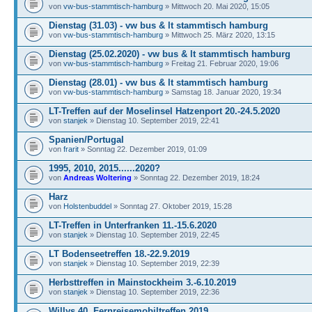
von
vw-bus-stammtisch-hamburg
» Mittwoch 20. Mai 2020, 15:05
Dienstag (31.03) - vw bus & lt stammtisch hamburg
von
vw-bus-stammtisch-hamburg
» Mittwoch 25. März 2020, 13:15
Dienstag (25.02.2020) - vw bus & lt stammtisch hamburg
von
vw-bus-stammtisch-hamburg
» Freitag 21. Februar 2020, 19:06
Dienstag (28.01) - vw bus & lt stammtisch hamburg
von
vw-bus-stammtisch-hamburg
» Samstag 18. Januar 2020, 19:34
LT-Treffen auf der Moselinsel Hatzenport 20.-24.5.2020
von
stanjek
» Dienstag 10. September 2019, 22:41
Spanien/Portugal
von
frarit
» Sonntag 22. Dezember 2019, 01:09
1995, 2010, 2015......2020?
von
Andreas Woltering
» Sonntag 22. Dezember 2019, 18:24
Harz
von
Holstenbuddel
» Sonntag 27. Oktober 2019, 15:28
LT-Treffen in Unterfranken 11.-15.6.2020
von
stanjek
» Dienstag 10. September 2019, 22:45
LT Bodenseetreffen 18.-22.9.2019
von
stanjek
» Dienstag 10. September 2019, 22:39
Herbsttreffen in Mainstockheim 3.-6.10.2019
von
stanjek
» Dienstag 10. September 2019, 22:36
Willys 40. Fernreisemobiltreffen 2019