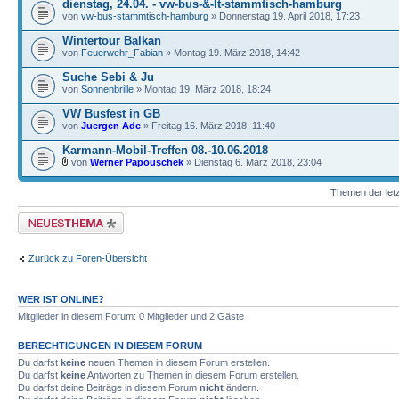
dienstag, 24.04. - vw-bus-&-lt-stammtisch-hamburg
von
vw-bus-stammtisch-hamburg
» Donnerstag 19. April 2018, 17:23
Wintertour Balkan
von
Feuerwehr_Fabian
» Montag 19. März 2018, 14:42
Suche Sebi & Ju
von
Sonnenbrille
» Montag 19. März 2018, 18:24
VW Busfest in GB
von
Juergen Ade
» Freitag 16. März 2018, 11:40
Karmann-Mobil-Treffen 08.-10.06.2018
von
Werner Papouschek
» Dienstag 6. März 2018, 23:04
Themen der letz
Neues Thema erstellen
Zurück zu Foren-Übersicht
WER IST ONLINE?
Mitglieder in diesem Forum: 0 Mitglieder und 2 Gäste
BERECHTIGUNGEN IN DIESEM FORUM
Du darfst
keine
neuen Themen in diesem Forum erstellen.
Du darfst
keine
Antworten zu Themen in diesem Forum erstellen.
Du darfst deine Beiträge in diesem Forum
nicht
ändern.