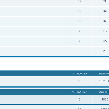
17
230
12
161
12
165
7
117
7
122
5
29
ANTWORTEN
ZUGRIF
10
13215
ANTWORTEN
ZUGRIF
6
4826