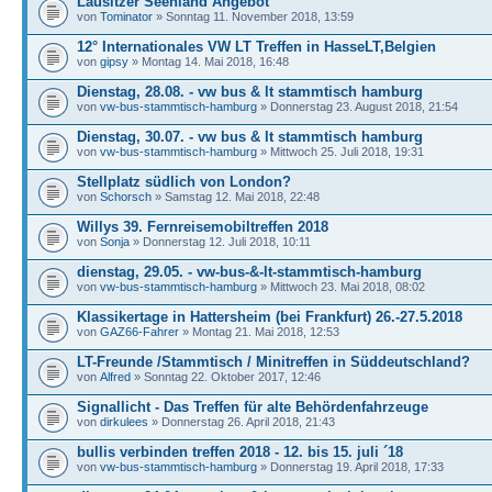
Lausitzer Seenland Angebot
von
Tominator
» Sonntag 11. November 2018, 13:59
12° Internationales VW LT Treffen in HasseLT,Belgien
von
gipsy
» Montag 14. Mai 2018, 16:48
Dienstag, 28.08. - vw bus & lt stammtisch hamburg
von
vw-bus-stammtisch-hamburg
» Donnerstag 23. August 2018, 21:54
Dienstag, 30.07. - vw bus & lt stammtisch hamburg
von
vw-bus-stammtisch-hamburg
» Mittwoch 25. Juli 2018, 19:31
Stellplatz südlich von London?
von
Schorsch
» Samstag 12. Mai 2018, 22:48
Willys 39. Fernreisemobiltreffen 2018
von
Sonja
» Donnerstag 12. Juli 2018, 10:11
dienstag, 29.05. - vw-bus-&-lt-stammtisch-hamburg
von
vw-bus-stammtisch-hamburg
» Mittwoch 23. Mai 2018, 08:02
Klassikertage in Hattersheim (bei Frankfurt) 26.-27.5.2018
von
GAZ66-Fahrer
» Montag 21. Mai 2018, 12:53
LT-Freunde /Stammtisch / Minitreffen in Süddeutschland?
von
Alfred
» Sonntag 22. Oktober 2017, 12:46
Signallicht - Das Treffen für alte Behördenfahrzeuge
von
dirkulees
» Donnerstag 26. April 2018, 21:43
bullis verbinden treffen 2018 - 12. bis 15. juli ´18
von
vw-bus-stammtisch-hamburg
» Donnerstag 19. April 2018, 17:33