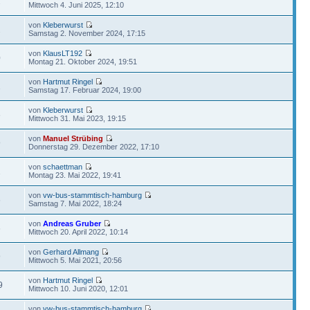
2
Mittwoch 4. Juni 2025, 12:10
von
Kleberwurst
2
Samstag 2. November 2024, 17:15
von
KlausLT192
0
Montag 21. Oktober 2024, 19:51
von
Hartmut Ringel
1
Samstag 17. Februar 2024, 19:00
von
Kleberwurst
6
Mittwoch 31. Mai 2023, 19:15
von
Manuel Strübing
9
Donnerstag 29. Dezember 2022, 17:10
von
schaettman
1
Montag 23. Mai 2022, 19:41
von
vw-bus-stammtisch-hamburg
6
Samstag 7. Mai 2022, 18:24
von
Andreas Gruber
6
Mittwoch 20. April 2022, 10:14
von
Gerhard Allmang
9
Mittwoch 5. Mai 2021, 20:56
von
Hartmut Ringel
9
Mittwoch 10. Juni 2020, 12:01
von
vw-bus-stammtisch-hamburg