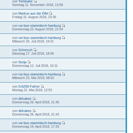
von
Tominator
5
Sonntag 11. November 2018, 13:59
von
Markus aus der Eifel
2
Freitag 31. August 2018, 23:36
von
vw-bus-stammtisch-hamburg
7
Donnerstag 23. August 2018, 21:54
von
vw-bus-stammtisch-hamburg
4
Mittwoch 25. Juli 2018, 19:31
von
Schorsch
5
Dienstag 17. Juli 2018, 18:09
von
Sonja
8
Donnerstag 12. Juli 2018, 10:11
von
vw-bus-stammtisch-hamburg
0
Mittwoch 23. Mai 2018, 08:02
von
GAZ66-Fahrer
4
Montag 21. Mai 2018, 12:53
von
dirkulees
9
Donnerstag 26. April 2018, 21:45
von
dirkulees
6
Donnerstag 26. April 2018, 21:43
von
vw-bus-stammtisch-hamburg
6
Donnerstag 19. April 2018, 17:33