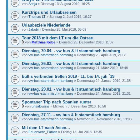
von
Sonja
» Dienstag 13. August 2019, 16:25
Kurztrips und Urlaubsreisen
von
Thomas LT
» Sonntag 2. Juni 2019, 16:27
Urlaubsziele Niederlande
von
Jakobi
» Dienstag 28. Mai 2019, 05:09
Tour 2018 mit dem LT um die Ostsee
von
Matthias Kobe
» Dienstag 25. Dezember 2018, 11:37
Dienstag, 30.04. - vw bus & lt stammtisch hamburg
von
vw-bus-stammtisch-hamburg
» Donnerstag 25. April 2019, 21:08
Dienstag, 26.03. - vw bus & lt stammtisch hamburg
von
vw-bus-stammtisch-hamburg
» Donnerstag 21. März 2019, 18:48
bullis verbinden treffen 2019 - 11. bis 14. juli ´19
von
vw-bus-stammtisch-hamburg
» Donnerstag 24. Januar 2019, 21:38
Dienstag, 29.01. - vw bus & lt stammtisch hamburg
von
vw-bus-stammtisch-hamburg
» Donnerstag 24. Januar 2019, 21:31
Spontaner Trip nach Spanien runter
von
unsaBussje
» Mittwoch 5. Dezember 2018, 16:56
Dienstag, 27.11. - vw bus & lt stammtisch hamburg
von
vw-bus-stammtisch-hamburg
» Mittwoch 21. November 2018, 13:03
Mit dem LT nach Asien...
von
Feuerwehr_Fabian
» Freitag 13. Juli 2018, 13:35