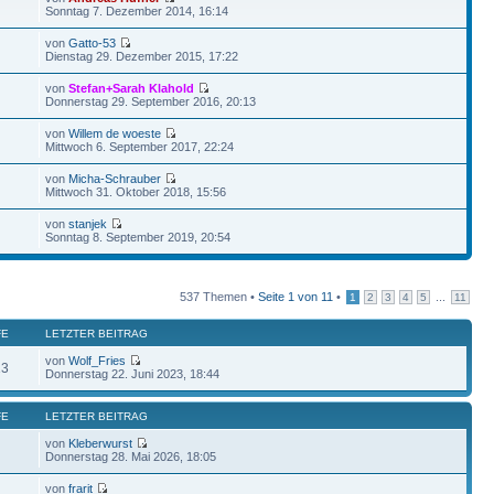
Sonntag 7. Dezember 2014, 16:14
von
Gatto-53
Dienstag 29. Dezember 2015, 17:22
von
Stefan+Sarah Klahold
Donnerstag 29. September 2016, 20:13
von
Willem de woeste
Mittwoch 6. September 2017, 22:24
von
Micha-Schrauber
Mittwoch 31. Oktober 2018, 15:56
von
stanjek
Sonntag 8. September 2019, 20:54
537 Themen •
Seite
1
von
11
•
...
1
2
3
4
5
11
FE
LETZTER BEITRAG
von
Wolf_Fries
13
Donnerstag 22. Juni 2023, 18:44
FE
LETZTER BEITRAG
von
Kleberwurst
Donnerstag 28. Mai 2026, 18:05
von
frarit