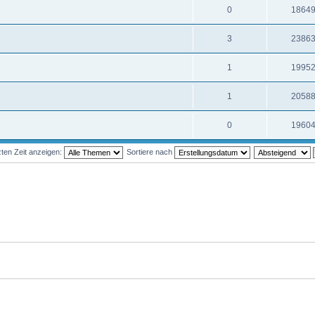
0
1864
3
2386
1
1995
1
2058
0
1960
ten Zeit anzeigen:
Sortiere nach