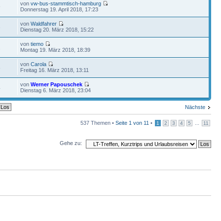
von
vw-bus-stammtisch-hamburg
9
Donnerstag 19. April 2018, 17:23
von
Waldfahrer
3
Dienstag 20. März 2018, 15:22
von
tiemo
2
Montag 19. März 2018, 18:39
von
Carola
8
Freitag 16. März 2018, 13:11
von
Werner Papouschek
4
Dienstag 6. März 2018, 23:04
Nächste
537 Themen •
Seite
1
von
11
•
...
1
2
3
4
5
11
Gehe zu: