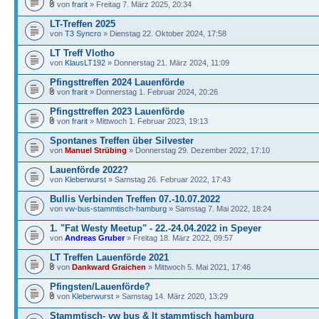
von
frarit
» Freitag 7. März 2025, 20:34
LT-Treffen 2025
von
T3 Syncro
» Dienstag 22. Oktober 2024, 17:58
LT Treff Vlotho
von
KlausLT192
» Donnerstag 21. März 2024, 11:09
Pfingsttreffen 2024 Lauenförde
von
frarit
» Donnerstag 1. Februar 2024, 20:26
Pfingsttreffen 2023 Lauenförde
von
frarit
» Mittwoch 1. Februar 2023, 19:13
Spontanes Treffen über Silvester
von
Manuel Strübing
» Donnerstag 29. Dezember 2022, 17:10
Lauenförde 2022?
von
Kleberwurst
» Samstag 26. Februar 2022, 17:43
Bullis Verbinden Treffen 07.-10.07.2022
von
vw-bus-stammtisch-hamburg
» Samstag 7. Mai 2022, 18:24
1. "Fat Westy Meetup" - 22.-24.04.2022 in Speyer
von
Andreas Gruber
» Freitag 18. März 2022, 09:57
LT Treffen Lauenförde 2021
von
Dankward Graichen
» Mittwoch 5. Mai 2021, 17:46
Pfingsten/Lauenförde?
von
Kleberwurst
» Samstag 14. März 2020, 13:29
Stammtisch- vw bus & lt stammtisch hamburg