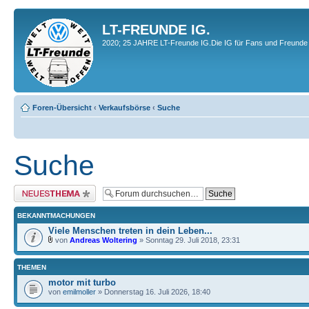
LT-FREUNDE IG.
2020; 25 JAHRE LT-Freunde IG.Die IG für Fans und Freunde 
Foren-Übersicht
‹
Verkaufsbörse
‹
Suche
Suche
Neues Thema erstellen
BEKANNTMACHUNGEN
Viele Menschen treten in dein Leben...
von
Andreas Woltering
» Sonntag 29. Juli 2018, 23:31
THEMEN
motor mit turbo
von
emilmoller
» Donnerstag 16. Juli 2026, 18:40