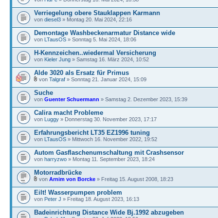
Verriegelung obere Stauklappen Karmann
von
diesel3
» Montag 20. Mai 2024, 22:16
Demontage Washbeckenarmatur Distance wide
von
LTausOS
» Sonntag 5. Mai 2024, 18:06
H-Kennzeichen..wiedermal Versicherung
von
Kieler Jung
» Samstag 16. März 2024, 10:52
Alde 3020 als Ersatz für Primus
von
Talgraf
» Sonntag 21. Januar 2024, 15:09
Suche
von
Guenter Schuermann
» Samstag 2. Dezember 2023, 15:39
Calira macht Probleme
von
Luggy
» Donnerstag 30. November 2023, 17:17
Erfahrungsbericht LT35 EZ1996 tuning
von
LTausOS
» Mittwoch 16. November 2022, 19:52
Autom Gasflaschenumschaltung mit Crashsensor
von
harryzwo
» Montag 11. September 2023, 18:24
Motorradbrücke
von
Arnim von Borcke
» Freitag 15. August 2008, 18:23
Eilt! Wasserpumpen problem
von
Peter J
» Freitag 18. August 2023, 16:13
Badeinrichtung Distance Wide Bj.1992 abzugeben