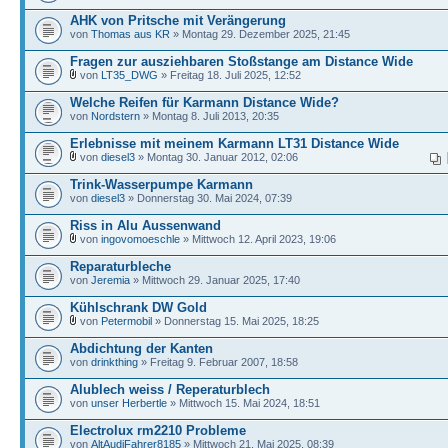
AHK von Pritsche mit Verängerung
von
Thomas aus KR
» Montag 29. Dezember 2025, 21:45
Fragen zur ausziehbaren Stoßstange am Distance Wide
von
LT35_DWG
» Freitag 18. Juli 2025, 12:52
Welche Reifen für Karmann Distance Wide?
von
Nordstern
» Montag 8. Juli 2013, 20:35
Erlebnisse mit meinem Karmann LT31 Distance Wide
von
diesel3
» Montag 30. Januar 2012, 02:06
Trink-Wasserpumpe Karmann
von
diesel3
» Donnerstag 30. Mai 2024, 07:39
Riss in Alu Aussenwand
von
ingovomoeschle
» Mittwoch 12. April 2023, 19:06
Reparaturbleche
von
Jeremia
» Mittwoch 29. Januar 2025, 17:40
Kühlschrank DW Gold
von
Petermobil
» Donnerstag 15. Mai 2025, 18:25
Abdichtung der Kanten
von
drinkthing
» Freitag 9. Februar 2007, 18:58
Alublech weiss / Reperaturblech
von
unser Herbertle
» Mittwoch 15. Mai 2024, 18:51
Electrolux rm2210 Probleme
von
AltAudiFahrer8185
» Mittwoch 21. Mai 2025, 08:39