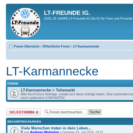
LT-FREUNDE IG.
2020; 25 JAHRE LT-Freunde IG.Die IG für Fans und Freunde 
Foren-Übersicht
‹
Öffentliche Foren
‹
LT-Karmannecke
LT-Karmannecke
FORUM
LT-Karmannecke > Teilemarkt
Bitte löscht Eure Einträge. sobald sich diese erledigt haben. Eine automatisch
nach spätestens 6 MONATEN:
Neues Thema erstellen
BEKANNTMACHUNGEN
Viele Menschen treten in dein Leben...
von
Andreas Woltering
» Sonntag 29. Juli 2018, 23:31