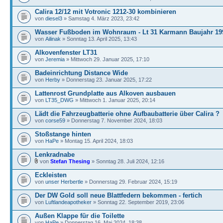
Calira 12/12 mit Votronic 1212-30 kombinieren
von
diesel3
» Samstag 4. März 2023, 23:42
Wasser Fußboden im Wohnraum - Lt 31 Karmann Baujahr 19
von
Ailinak
» Sonntag 13. April 2025, 13:43
Alkovenfenster LT31
von
Jeremia
» Mittwoch 29. Januar 2025, 17:10
Badeinrichtung Distance Wide
von
Herby
» Donnerstag 23. Januar 2025, 17:22
Lattenrost Grundplatte aus Alkoven ausbauen
von
LT35_DWG
» Mittwoch 1. Januar 2025, 20:14
Lädt die Fahrzeugbatterie ohne Aufbaubatterie über Calira ?
von
corse59
» Donnerstag 7. November 2024, 18:03
Stoßstange hinten
von
HaPe
» Montag 15. April 2024, 18:03
Lenkradnabe
von
Stefan Thesing
» Sonntag 28. Juli 2024, 12:16
Eckleisten
von
unser Herbertle
» Donnerstag 29. Februar 2024, 15:19
Der DW Gold soll neue Blattfedern bekommen - fertich
von
Luftlandeapotheker
» Sonntag 22. September 2019, 23:06
Außen Klappe für die Toilette
von
HaPe
» Donnerstag 16. Mai 2024, 18:38