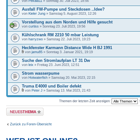
von
Pekala11
» Sonntag 30. Juli 2023, 18:56
Ausfall FW-Pumpe und Steckdosen ..Idee?
von
Kieler Jung
» Samstag 5. August 2023, 12:26
Vorstellung aus dem Norden und Hilfe gesucht
von
curtiss
» Sonntag 23. Juli 2023, 19:56
Kühlschrank RM 2210 50 mbar Leistung
von
harryzwo
» Samstag 22. Juli 2023, 19:23
Heckfenster Karmann Distance Wide H BJ 1991
von
jamu85
» Sonntag 3. Januar 2021, 19:19
Suche den Stromlaufplan LT 31 Dw
von
leix
» Freitag 23. Juni 2023, 12:51
Strom wasserpume
von
Hotwaterfish
» Samstag 20. Mai 2023, 22:15
Truma E4000 und Boiler defekt
von
Peter J
» Samstag 13. Mai 2023, 21:43
Themen der letzten Zeit anzeigen:
Neues Thema erstellen
Zurück zu Foren-Übersicht