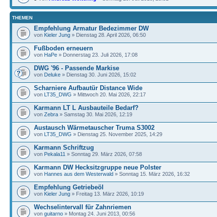
THEMEN
Empfehlung Armatur Bedezimmer DW
von
Kieler Jung
» Dienstag 28. April 2026, 06:50
Fußboden erneuern
von
HaPe
» Donnerstag 23. Juli 2026, 17:08
DWG '96 - Passende Markise
von
Deluke
» Dienstag 30. Juni 2026, 15:02
Scharniere Aufbautür Distance Wide
von
LT35_DWG
» Mittwoch 20. Mai 2026, 22:17
Karmann LT L Ausbauteile Bedarf?
von
Zebra
» Samstag 30. Mai 2026, 12:19
Austausch Wärmetauscher Truma S3002
von
LT35_DWG
» Dienstag 25. November 2025, 14:29
Karmann Schriftzug
von
Pekala11
» Sonntag 29. März 2026, 07:58
Karmann DW Hecksitzgruppe neue Polster
von
Hannes aus dem Westerwald
» Sonntag 15. März 2026, 16:32
Empfehlung Getriebeöl
von
Kieler Jung
» Freitag 13. März 2026, 10:19
Wechselintervall für Zahnriemen
von
guitarno
» Montag 24. Juni 2013, 00:56