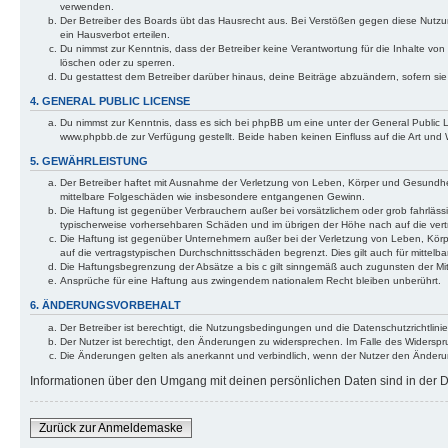
verwenden.
Der Betreiber des Boards übt das Hausrecht aus. Bei Verstößen gegen diese Nutzu
ein Hausverbot erteilen.
Du nimmst zur Kenntnis, dass der Betreiber keine Verantwortung für die Inhalte von 
löschen oder zu sperren.
Du gestattest dem Betreiber darüber hinaus, deine Beiträge abzuändern, sofern si
4. GENERAL PUBLIC LICENSE
Du nimmst zur Kenntnis, dass es sich bei phpBB um eine unter der General Public
www.phpbb.de zur Verfügung gestellt. Beide haben keinen Einfluss auf die Art und
5. GEWÄHRLEISTUNG
Der Betreiber haftet mit Ausnahme der Verletzung von Leben, Körper und Gesundheit u
mittelbare Folgeschäden wie insbesondere entgangenen Gewinn.
Die Haftung ist gegenüber Verbrauchern außer bei vorsätzlichem oder grob fahrläss
typischerweise vorhersehbaren Schäden und im übrigen der Höhe nach auf die vert
Die Haftung ist gegenüber Unternehmern außer bei der Verletzung von Leben, Körp
auf die vertragstypischen Durchschnittsschäden begrenzt. Dies gilt auch für mitt
Die Haftungsbegrenzung der Absätze a bis c gilt sinngemäß auch zugunsten der Mita
Ansprüche für eine Haftung aus zwingendem nationalem Recht bleiben unberührt.
6. ÄNDERUNGSVORBEHALT
Der Betreiber ist berechtigt, die Nutzungsbedingungen und die Datenschutzrichtlinie
Der Nutzer ist berechtigt, den Änderungen zu widersprechen. Im Falle des Widerspr
Die Änderungen gelten als anerkannt und verbindlich, wenn der Nutzer den Änder
Informationen über den Umgang mit deinen persönlichen Daten sind in der Da
Zurück zur Anmeldemaske