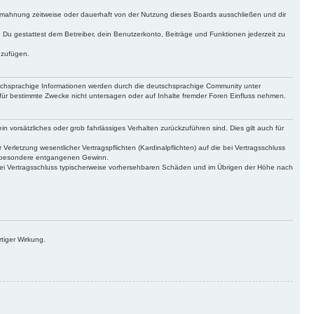
bmahnung zeitweise oder dauerhaft von der Nutzung dieses Boards ausschließen und dir
t. Du gestattest dem Betreiber, dein Benutzerkonto, Beiträge und Funktionen jederzeit zu
uzufügen.
tschsprachige Informationen werden durch die deutschsprachige Community unter
für bestimmte Zwecke nicht untersagen oder auf Inhalte fremder Foren Einfluss nehmen.
n vorsätzliches oder grob fahrlässiges Verhalten zurückzuführen sind. Dies gilt auch für
letzung wesentlicher Vertragspflichten (Kardinalpflichten) auf die bei Vertragsschluss
insbesondere entgangenen Gewinn.
bei Vertragsschluss typischerweise vorhersehbaren Schäden und im Übrigen der Höhe nach
tiger Wirkung.