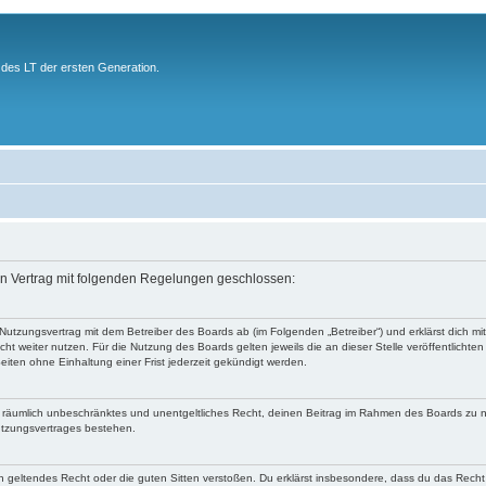
des LT der ersten Generation.
ein Vertrag mit folgenden Regelungen geschlossen:
 Nutzungsvertrag mit dem Betreiber des Boards ab (im Folgenden „Betreiber“) und erklärst dich
ht weiter nutzen. Für die Nutzung des Boards gelten jeweils die an dieser Stelle veröffentlichte
iten ohne Einhaltung einer Frist jederzeit gekündigt werden.
 und räumlich unbeschränktes und unentgeltliches Recht, deinen Beitrag im Rahmen des Boards zu 
utzungsvertrages bestehen.
egen geltendes Recht oder die guten Sitten verstoßen. Du erklärst insbesondere, dass du das Recht