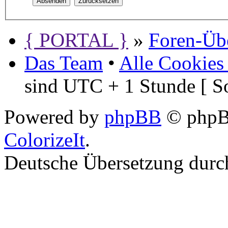
{ PORTAL }
»
Foren-Übe
Das Team
•
Alle Cookies
sind UTC + 1 Stunde [ S
Powered by
phpBB
© phpBB
ColorizeIt
.
Deutsche Übersetzung dur