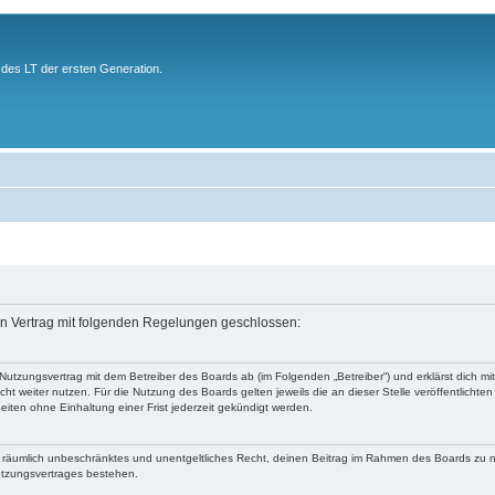
des LT der ersten Generation.
ein Vertrag mit folgenden Regelungen geschlossen:
 Nutzungsvertrag mit dem Betreiber des Boards ab (im Folgenden „Betreiber“) und erklärst dich
ht weiter nutzen. Für die Nutzung des Boards gelten jeweils die an dieser Stelle veröffentlichte
iten ohne Einhaltung einer Frist jederzeit gekündigt werden.
 und räumlich unbeschränktes und unentgeltliches Recht, deinen Beitrag im Rahmen des Boards zu 
utzungsvertrages bestehen.