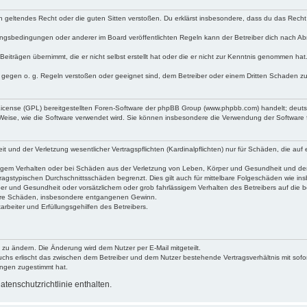
egen geltendes Recht oder die guten Sitten verstoßen. Du erklärst insbesondere, dass du das Recht
ngsbedingungen oder anderer im Board veröffentlichten Regeln kann der Betreiber dich nach A
Beiträgen übernimmt, die er nicht selbst erstellt hat oder die er nicht zur Kenntnis genommen ha
e gegen o. g. Regeln verstoßen oder geeignet sind, dem Betreiber oder einem Dritten Schaden z
 License (GPL) bereitgestellten Foren-Software der phpBB Group (www.phpbb.com) handelt; deu
 Weise, wie die Software verwendet wird. Sie können insbesondere die Verwendung der Software 
nd der Verletzung wesentlicher Vertragspflichten (Kardinalpflichten) nur für Schäden, die auf ei
igem Verhalten oder bei Schäden aus der Verletzung von Leben, Körper und Gesundheit und der Ver
ragstypischen Durchschnittsschäden begrenzt. Dies gilt auch für mittelbare Folgeschäden wie 
er und Gesundheit oder vorsätzlichem oder grob fahrlässigem Verhalten des Betreibers auf die 
elbare Schäden, insbesondere entgangenen Gewinn.
rbeiter und Erfüllungsgehilfen des Betreibers.
 zu ändern. Die Änderung wird dem Nutzer per E-Mail mitgeteilt.
uchs erlischt das zwischen dem Betreiber und dem Nutzer bestehende Vertragsverhältnis mit sofor
ungen zugestimmt hat.
tenschutzrichtlinie enthalten.