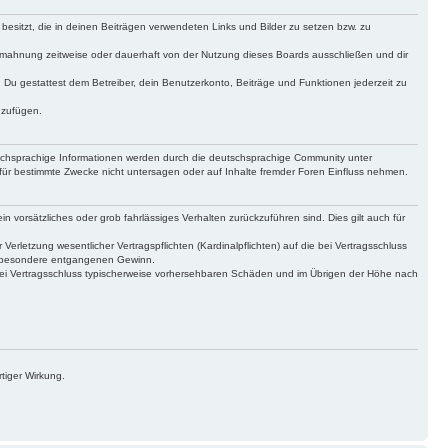
 besitzt, die in deinen Beiträgen verwendeten Links und Bilder zu setzen bzw. zu
bmahnung zeitweise oder dauerhaft von der Nutzung dieses Boards ausschließen und dir
t. Du gestattest dem Betreiber, dein Benutzerkonto, Beiträge und Funktionen jederzeit zu
uzufügen.
tschsprachige Informationen werden durch die deutschsprachige Community unter
für bestimmte Zwecke nicht untersagen oder auf Inhalte fremder Foren Einfluss nehmen.
n vorsätzliches oder grob fahrlässiges Verhalten zurückzuführen sind. Dies gilt auch für
letzung wesentlicher Vertragspflichten (Kardinalpflichten) auf die bei Vertragsschluss
insbesondere entgangenen Gewinn.
bei Vertragsschluss typischerweise vorhersehbaren Schäden und im Übrigen der Höhe nach
tiger Wirkung.