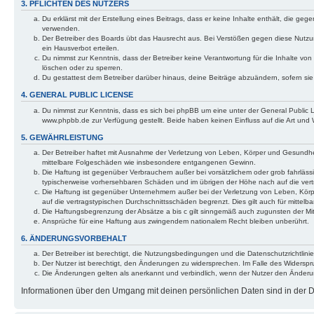
3. PFLICHTEN DES NUTZERS
Du erklärst mit der Erstellung eines Beitrags, dass er keine Inhalte enthält, die g
verwenden.
Der Betreiber des Boards übt das Hausrecht aus. Bei Verstößen gegen diese Nutzu
ein Hausverbot erteilen.
Du nimmst zur Kenntnis, dass der Betreiber keine Verantwortung für die Inhalte von 
löschen oder zu sperren.
Du gestattest dem Betreiber darüber hinaus, deine Beiträge abzuändern, sofern si
4. GENERAL PUBLIC LICENSE
Du nimmst zur Kenntnis, dass es sich bei phpBB um eine unter der General Public
www.phpbb.de zur Verfügung gestellt. Beide haben keinen Einfluss auf die Art und
5. GEWÄHRLEISTUNG
Der Betreiber haftet mit Ausnahme der Verletzung von Leben, Körper und Gesundheit u
mittelbare Folgeschäden wie insbesondere entgangenen Gewinn.
Die Haftung ist gegenüber Verbrauchern außer bei vorsätzlichem oder grob fahrläss
typischerweise vorhersehbaren Schäden und im übrigen der Höhe nach auf die vert
Die Haftung ist gegenüber Unternehmern außer bei der Verletzung von Leben, Körp
auf die vertragstypischen Durchschnittsschäden begrenzt. Dies gilt auch für mitt
Die Haftungsbegrenzung der Absätze a bis c gilt sinngemäß auch zugunsten der Mita
Ansprüche für eine Haftung aus zwingendem nationalem Recht bleiben unberührt.
6. ÄNDERUNGSVORBEHALT
Der Betreiber ist berechtigt, die Nutzungsbedingungen und die Datenschutzrichtlinie
Der Nutzer ist berechtigt, den Änderungen zu widersprechen. Im Falle des Widerspr
Die Änderungen gelten als anerkannt und verbindlich, wenn der Nutzer den Änder
Informationen über den Umgang mit deinen persönlichen Daten sind in der Da