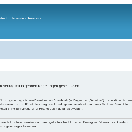
des LT der ersten Generation.
ein Vertrag mit folgenden Regelungen geschlossen:
 Nutzungsvertrag mit dem Betreiber des Boards ab (im Folgenden „Betreiber“) und erklärst dich
ht weiter nutzen. Für die Nutzung des Boards gelten jeweils die an dieser Stelle veröffentlichte
iten ohne Einhaltung einer Frist jederzeit gekündigt werden.
 und räumlich unbeschränktes und unentgeltliches Recht, deinen Beitrag im Rahmen des Boards zu 
utzungsvertrages bestehen.