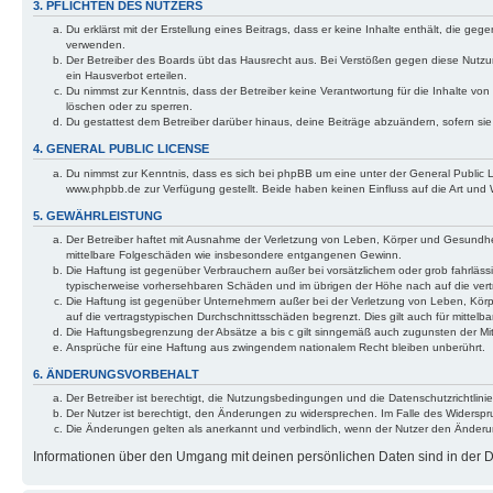
3. PFLICHTEN DES NUTZERS
Du erklärst mit der Erstellung eines Beitrags, dass er keine Inhalte enthält, die g
verwenden.
Der Betreiber des Boards übt das Hausrecht aus. Bei Verstößen gegen diese Nutzu
ein Hausverbot erteilen.
Du nimmst zur Kenntnis, dass der Betreiber keine Verantwortung für die Inhalte von 
löschen oder zu sperren.
Du gestattest dem Betreiber darüber hinaus, deine Beiträge abzuändern, sofern si
4. GENERAL PUBLIC LICENSE
Du nimmst zur Kenntnis, dass es sich bei phpBB um eine unter der General Public
www.phpbb.de zur Verfügung gestellt. Beide haben keinen Einfluss auf die Art und
5. GEWÄHRLEISTUNG
Der Betreiber haftet mit Ausnahme der Verletzung von Leben, Körper und Gesundheit u
mittelbare Folgeschäden wie insbesondere entgangenen Gewinn.
Die Haftung ist gegenüber Verbrauchern außer bei vorsätzlichem oder grob fahrläss
typischerweise vorhersehbaren Schäden und im übrigen der Höhe nach auf die vert
Die Haftung ist gegenüber Unternehmern außer bei der Verletzung von Leben, Körp
auf die vertragstypischen Durchschnittsschäden begrenzt. Dies gilt auch für mitt
Die Haftungsbegrenzung der Absätze a bis c gilt sinngemäß auch zugunsten der Mita
Ansprüche für eine Haftung aus zwingendem nationalem Recht bleiben unberührt.
6. ÄNDERUNGSVORBEHALT
Der Betreiber ist berechtigt, die Nutzungsbedingungen und die Datenschutzrichtlinie
Der Nutzer ist berechtigt, den Änderungen zu widersprechen. Im Falle des Widerspr
Die Änderungen gelten als anerkannt und verbindlich, wenn der Nutzer den Änder
Informationen über den Umgang mit deinen persönlichen Daten sind in der Da