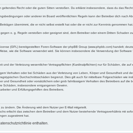
egen geltendes Recht oder die guten Sitten verstoßen. Du erklärst insbesondere, dass du das Recht
ngsbedingungen oder anderer im Board veröffentlichten Regeln kann der Betreiber dich nach A
Beiträgen übernimmt, die er nicht selbst erstellt hat oder die er nicht zur Kenntnis genommen ha
e gegen o. g. Regeln verstoßen oder geeignet sind, dem Betreiber oder einem Dritten Schaden z
 License (GPL) bereitgestellten Foren-Software der phpBB Group (www.phpbb.com) handelt; deu
 Weise, wie die Software verwendet wird. Sie können insbesondere die Verwendung der Software 
nd der Verletzung wesentlicher Vertragspflichten (Kardinalpflichten) nur für Schäden, die auf ei
igem Verhalten oder bei Schäden aus der Verletzung von Leben, Körper und Gesundheit und der Ver
ragstypischen Durchschnittsschäden begrenzt. Dies gilt auch für mittelbare Folgeschäden wie 
er und Gesundheit oder vorsätzlichem oder grob fahrlässigem Verhalten des Betreibers auf die 
elbare Schäden, insbesondere entgangenen Gewinn.
rbeiter und Erfüllungsgehilfen des Betreibers.
 zu ändern. Die Änderung wird dem Nutzer per E-Mail mitgeteilt.
uchs erlischt das zwischen dem Betreiber und dem Nutzer bestehende Vertragsverhältnis mit sofor
ungen zugestimmt hat.
tenschutzrichtlinie enthalten.