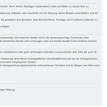
 besitzt, die in deinen Beiträgen verwendeten Links und Bilder zu setzen bzw. zu
bmahnung zeitweise oder dauerhaft von der Nutzung dieses Boards ausschließen und dir
t. Du gestattest dem Betreiber, dein Benutzerkonto, Beiträge und Funktionen jederzeit zu
uzufügen.
tschsprachige Informationen werden durch die deutschsprachige Community unter
für bestimmte Zwecke nicht untersagen oder auf Inhalte fremder Foren Einfluss nehmen.
n vorsätzliches oder grob fahrlässiges Verhalten zurückzuführen sind. Dies gilt auch für
letzung wesentlicher Vertragspflichten (Kardinalpflichten) auf die bei Vertragsschluss
insbesondere entgangenen Gewinn.
bei Vertragsschluss typischerweise vorhersehbaren Schäden und im Übrigen der Höhe nach
tiger Wirkung.