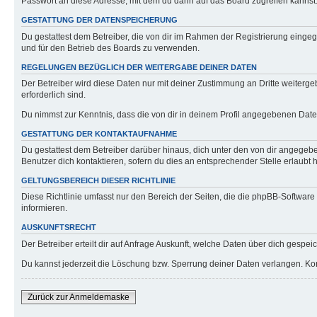
Passwort an diese Adresse, mit dem du dann auf das Board zugreifen kannst
GESTATTUNG DER DATENSPEICHERUNG
Du gestattest dem Betreiber, die von dir im Rahmen der Registrierung eing
und für den Betrieb des Boards zu verwenden.
REGELUNGEN BEZÜGLICH DER WEITERGABE DEINER DATEN
Der Betreiber wird diese Daten nur mit deiner Zustimmung an Dritte weitergeb
erforderlich sind.
Du nimmst zur Kenntnis, dass die von dir in deinem Profil angegebenen Date
GESTATTUNG DER KONTAKTAUFNAHME
Du gestattest dem Betreiber darüber hinaus, dich unter den von dir angegebe
Benutzer dich kontaktieren, sofern du dies an entsprechender Stelle erlaubt h
GELTUNGSBEREICH DIESER RICHTLINIE
Diese Richtlinie umfasst nur den Bereich der Seiten, die die phpBB-Softwar
informieren.
AUSKUNFTSRECHT
Der Betreiber erteilt dir auf Anfrage Auskunft, welche Daten über dich gespeic
Du kannst jederzeit die Löschung bzw. Sperrung deiner Daten verlangen. Konta
Zurück zur Anmeldemaske