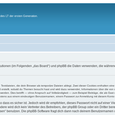
des LT der ersten Generation.
stitutionen (im Folgenden „das Board“) und phpBB die Daten verwenden, die währ
e Textdateien, die dein Browser als temporäre Dateien ablegt. Zwei dieser Cookies enthalten e
ird erstellt, sobald du Themen besucht hast und wird dazu verwendet, Informationen über die vo
rden. Dies betrifft — ohne Anspruch auf Vollständigkeit — zum Beispiel Beiträge, die als Gast e
ndestens aus einem eindeutigen Benutzernamen, einem Passwort zur Anmeldung mit diesem Konto u
 dass es sicher ist. Jedoch wird dir empfohlen, dieses Passwort nicht auf einer V
re wird dich kein Vertreter des Betreibers, der phpBB Group oder ein Dritter ber
ssen“ benutzen. Die phpBB-Software fragt dich dann nach deinem Benutzernamen 