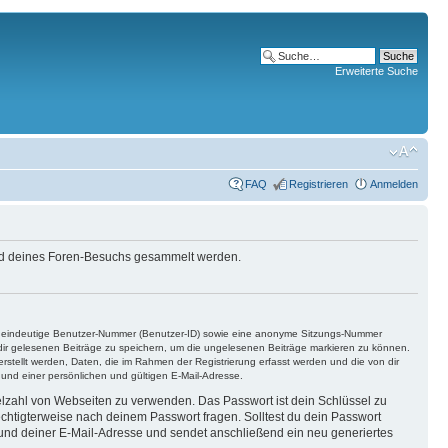
Erweiterte Suche
FAQ
Registrieren
Anmelden
end deines Foren-Besuchs gesammelt werden.
ine eindeutige Benutzer-Nummer (Benutzer-ID) sowie eine anonyme Sitzungs-Nummer
n dir gelesenen Beiträge zu speichern, um die ungelesenen Beiträge markieren zu können.
rstellt werden, Daten, die im Rahmen der Registrierung erfasst werden und die von dir
nd einer persönlichen und gültigen E-Mail-Adresse.
ielzahl von Webseiten zu verwenden. Das Passwort ist dein Schlüssel zu
echtigterweise nach deinem Passwort fragen. Solltest du dein Passwort
und deiner E-Mail-Adresse und sendet anschließend ein neu generiertes