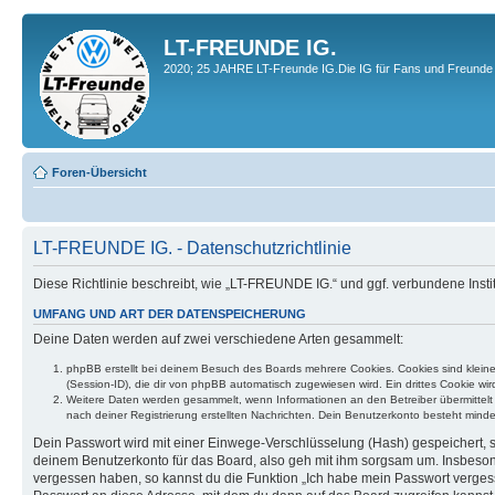
LT-FREUNDE IG.
2020; 25 JAHRE LT-Freunde IG.Die IG für Fans und Freunde 
Foren-Übersicht
LT-FREUNDE IG. - Datenschutzrichtlinie
Diese Richtlinie beschreibt, wie „LT-FREUNDE IG.“ und ggf. verbundene In
UMFANG UND ART DER DATENSPEICHERUNG
Deine Daten werden auf zwei verschiedene Arten gesammelt:
phpBB erstellt bei deinem Besuch des Boards mehrere Cookies. Cookies sind klein
(Session-ID), die dir von phpBB automatisch zugewiesen wird. Ein drittes Cookie w
Weitere Daten werden gesammelt, wenn Informationen an den Betreiber übermittelt we
nach deiner Registrierung erstellten Nachrichten. Dein Benutzerkonto besteht mi
Dein Passwort wird mit einer Einwege-Verschlüsselung (Hash) gespeichert, so
deinem Benutzerkonto für das Board, also geh mit ihm sorgsam um. Insbesonde
vergessen haben, so kannst du die Funktion „Ich habe mein Passwort verge