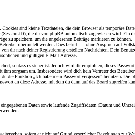
Cookies sind kleine Textdateien, die dein Browser als temporäre Datei
ssion-ID), die dir von phpBB automatisch zugewiesen wird. Ein dritt
räge zu speichern, um die ungelesenen Beiträge markieren zu können.
reiber übermittelt werden. Dies betrifft — ohne Anspruch auf Vollstän
 von dir nach deiner Registrierung erstellten Nachrichten. Dein Benu
sönlichen und gültigen E-Mail-Adresse.
ert, so dass es sicher ist. Jedoch wird dir empfohlen, dieses Passwor
mit ihm sorgsam um. Insbesondere wird dich kein Vertreter des Betreibe
nst du die Funktion „Ich habe mein Passwort vergessen“ benutzen. Di
asswort an diese Adresse, mit dem du dann auf das Board zugreifen kan
ng eingegebenen Daten sowie laufende Zugriffsdaten (Datum und Uhrze
verwenden.
eitergeben, sofern er nicht auf Grund gesetzlicher Regelungen zur Wei