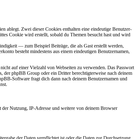
en ablegt. Zwei dieser Cookies enthalten eine eindeutige Benutzer-
es Cookie wird erstellt, sobald du Themen besucht hast und wird
digkeit — zum Beispiel Beiträge, die als Gast erstellt werden,
tzerkonto besteht mindestens aus einem eindeutigen Benutzernamen,
t nicht auf einer Vielzahl von Webseiten zu verwenden. Das Passwort
rs, der phpBB Group oder ein Dritter berechtigterweise nach deinem
e phpBB-Software fragt dich dann nach deinem Benutzernamen und
nst.
it der Nutzung, IP-Adresse und weitere von deinem Browser
tergabe der Daten verpflichtet ist oder die Daten zur Durchsetzung