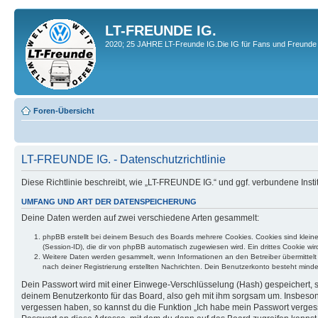
LT-FREUNDE IG.
2020; 25 JAHRE LT-Freunde IG.Die IG für Fans und Freunde 
Foren-Übersicht
LT-FREUNDE IG. - Datenschutzrichtlinie
Diese Richtlinie beschreibt, wie „LT-FREUNDE IG.“ und ggf. verbundene In
UMFANG UND ART DER DATENSPEICHERUNG
Deine Daten werden auf zwei verschiedene Arten gesammelt:
phpBB erstellt bei deinem Besuch des Boards mehrere Cookies. Cookies sind klein
(Session-ID), die dir von phpBB automatisch zugewiesen wird. Ein drittes Cookie w
Weitere Daten werden gesammelt, wenn Informationen an den Betreiber übermittelt we
nach deiner Registrierung erstellten Nachrichten. Dein Benutzerkonto besteht mi
Dein Passwort wird mit einer Einwege-Verschlüsselung (Hash) gespeichert, so
deinem Benutzerkonto für das Board, also geh mit ihm sorgsam um. Insbesonde
vergessen haben, so kannst du die Funktion „Ich habe mein Passwort verge