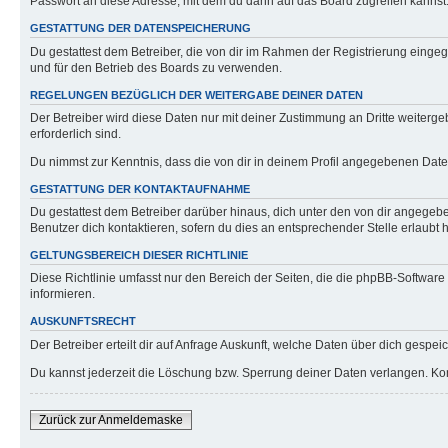
Passwort an diese Adresse, mit dem du dann auf das Board zugreifen kannst
GESTATTUNG DER DATENSPEICHERUNG
Du gestattest dem Betreiber, die von dir im Rahmen der Registrierung eing
und für den Betrieb des Boards zu verwenden.
REGELUNGEN BEZÜGLICH DER WEITERGABE DEINER DATEN
Der Betreiber wird diese Daten nur mit deiner Zustimmung an Dritte weitergeb
erforderlich sind.
Du nimmst zur Kenntnis, dass die von dir in deinem Profil angegebenen Date
GESTATTUNG DER KONTAKTAUFNAHME
Du gestattest dem Betreiber darüber hinaus, dich unter den von dir angegebe
Benutzer dich kontaktieren, sofern du dies an entsprechender Stelle erlaubt h
GELTUNGSBEREICH DIESER RICHTLINIE
Diese Richtlinie umfasst nur den Bereich der Seiten, die die phpBB-Softwar
informieren.
AUSKUNFTSRECHT
Der Betreiber erteilt dir auf Anfrage Auskunft, welche Daten über dich gespeic
Du kannst jederzeit die Löschung bzw. Sperrung deiner Daten verlangen. Konta
Zurück zur Anmeldemaske