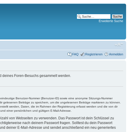
Erweiterte Suche
FAQ
Registrieren
Anmelden
end deines Foren-Besuchs gesammelt werden.
ine eindeutige Benutzer-Nummer (Benutzer-ID) sowie eine anonyme Sitzungs-Nummer
n dir gelesenen Beiträge zu speichern, um die ungelesenen Beiträge markieren zu können.
rstellt werden, Daten, die im Rahmen der Registrierung erfasst werden und die von dir
nd einer persönlichen und gültigen E-Mail-Adresse.
ielzahl von Webseiten zu verwenden. Das Passwort ist dein Schlüssel zu
echtigterweise nach deinem Passwort fragen. Solltest du dein Passwort
und deiner E-Mail-Adresse und sendet anschließend ein neu generiertes