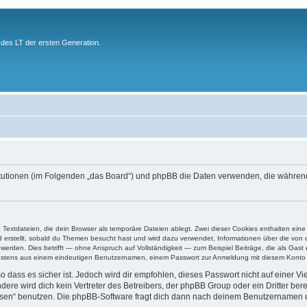
des LT der ersten Generation.
stitutionen (im Folgenden „das Board“) und phpBB die Daten verwenden, die währ
e Textdateien, die dein Browser als temporäre Dateien ablegt. Zwei dieser Cookies enthalten e
ird erstellt, sobald du Themen besucht hast und wird dazu verwendet, Informationen über die vo
rden. Dies betrifft — ohne Anspruch auf Vollständigkeit — zum Beispiel Beiträge, die als Gast e
ndestens aus einem eindeutigen Benutzernamen, einem Passwort zur Anmeldung mit diesem Konto u
 dass es sicher ist. Jedoch wird dir empfohlen, dieses Passwort nicht auf einer V
re wird dich kein Vertreter des Betreibers, der phpBB Group oder ein Dritter ber
ssen“ benutzen. Die phpBB-Software fragt dich dann nach deinem Benutzernamen 