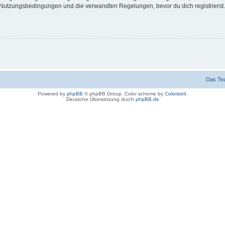
Nutzungsbedingungen und die verwandten Regelungen, bevor du dich registrierst. 
Das Te
Powered by
phpBB
© phpBB Group. Color scheme by
ColorizeIt
.
Deutsche Übersetzung durch
phpBB.de