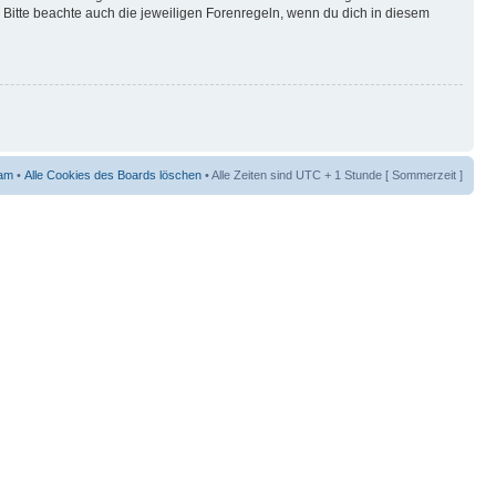
Bitte beachte auch die jeweiligen Forenregeln, wenn du dich in diesem
am
•
Alle Cookies des Boards löschen
• Alle Zeiten sind UTC + 1 Stunde [ Sommerzeit ]