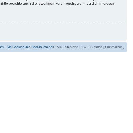
Bitte beachte auch die jeweiligen Forenregeln, wenn du dich in diesem
am
•
Alle Cookies des Boards löschen
• Alle Zeiten sind UTC + 1 Stunde [ Sommerzeit ]