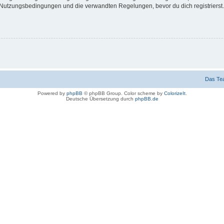
Nutzungsbedingungen und die verwandten Regelungen, bevor du dich registrierst. 
Das Te
Powered by
phpBB
© phpBB Group. Color scheme by
ColorizeIt
.
Deutsche Übersetzung durch
phpBB.de