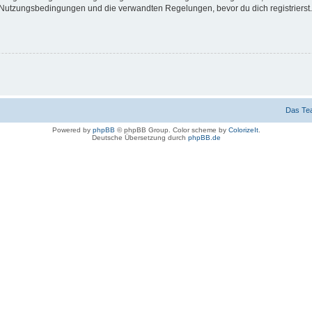
Nutzungsbedingungen und die verwandten Regelungen, bevor du dich registrierst. 
Das Te
Powered by
phpBB
© phpBB Group. Color scheme by
ColorizeIt
.
Deutsche Übersetzung durch
phpBB.de