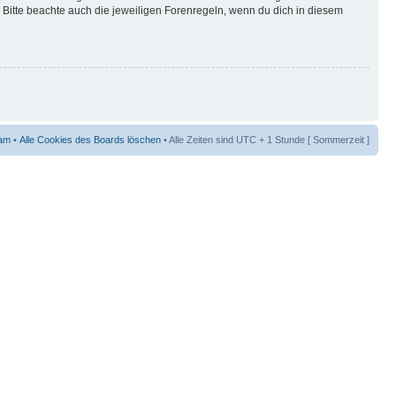
Bitte beachte auch die jeweiligen Forenregeln, wenn du dich in diesem
am
•
Alle Cookies des Boards löschen
• Alle Zeiten sind UTC + 1 Stunde [ Sommerzeit ]