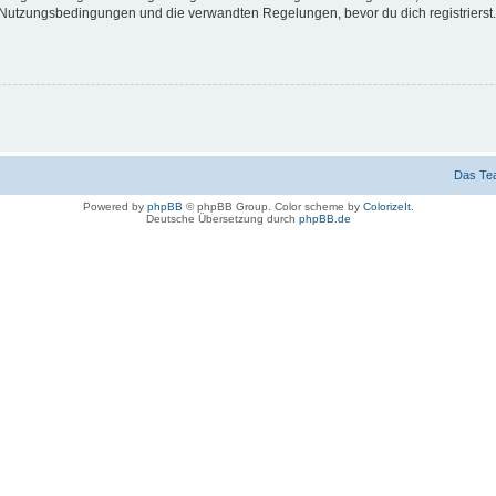
Nutzungsbedingungen und die verwandten Regelungen, bevor du dich registrierst. 
Das Te
Powered by
phpBB
© phpBB Group. Color scheme by
ColorizeIt
.
Deutsche Übersetzung durch
phpBB.de