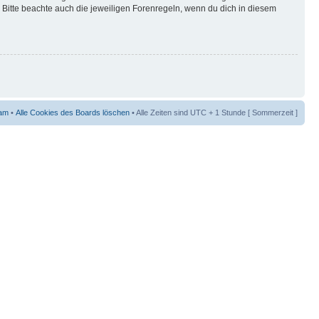
Bitte beachte auch die jeweiligen Forenregeln, wenn du dich in diesem
am
•
Alle Cookies des Boards löschen
• Alle Zeiten sind UTC + 1 Stunde [ Sommerzeit ]