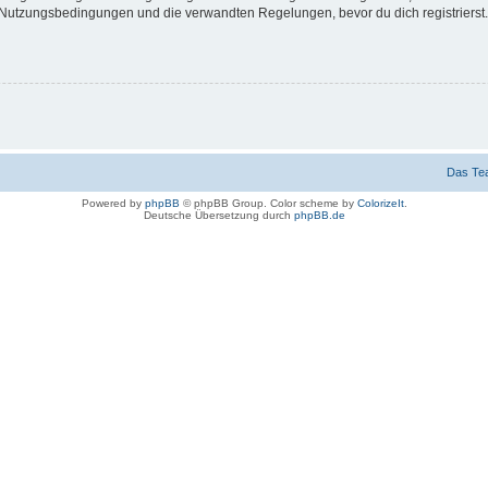
Nutzungsbedingungen und die verwandten Regelungen, bevor du dich registrierst. 
Das Te
Powered by
phpBB
© phpBB Group. Color scheme by
ColorizeIt
.
Deutsche Übersetzung durch
phpBB.de