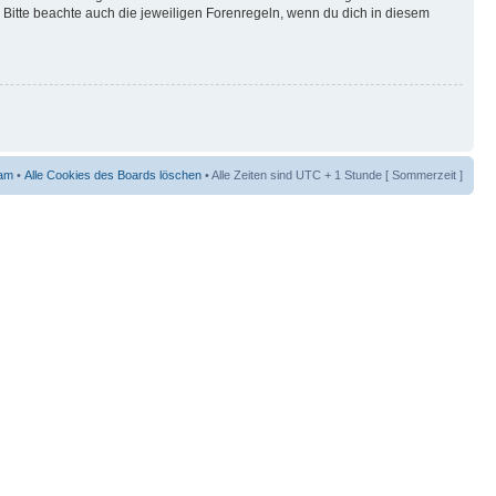
Bitte beachte auch die jeweiligen Forenregeln, wenn du dich in diesem
am
•
Alle Cookies des Boards löschen
• Alle Zeiten sind UTC + 1 Stunde [ Sommerzeit ]