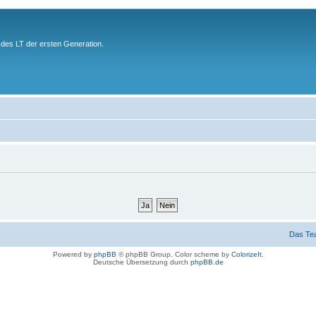
des LT der ersten Generation.
Das Te
Powered by
phpBB
© phpBB Group. Color scheme by
ColorizeIt
.
Deutsche Übersetzung durch
phpBB.de