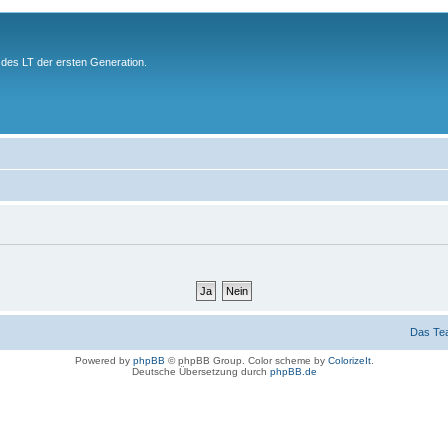
des LT der ersten Generation.
Das Te
Powered by
phpBB
© phpBB Group. Color scheme by
ColorizeIt
.
Deutsche Übersetzung durch
phpBB.de