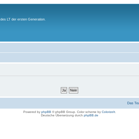
des LT der ersten Generation.
Das Te
Powered by
phpBB
© phpBB Group. Color scheme by
ColorizeIt
.
Deutsche Übersetzung durch
phpBB.de