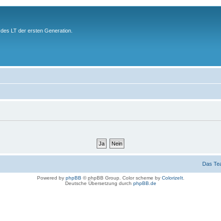
des LT der ersten Generation.
Das Te
Powered by
phpBB
© phpBB Group. Color scheme by
ColorizeIt
.
Deutsche Übersetzung durch
phpBB.de