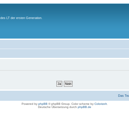
des LT der ersten Generation.
Das Te
Powered by
phpBB
© phpBB Group. Color scheme by
ColorizeIt
.
Deutsche Übersetzung durch
phpBB.de