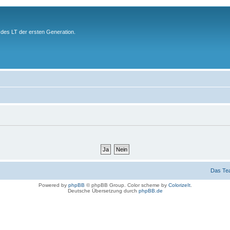
des LT der ersten Generation.
Das Te
Powered by
phpBB
© phpBB Group. Color scheme by
ColorizeIt
.
Deutsche Übersetzung durch
phpBB.de