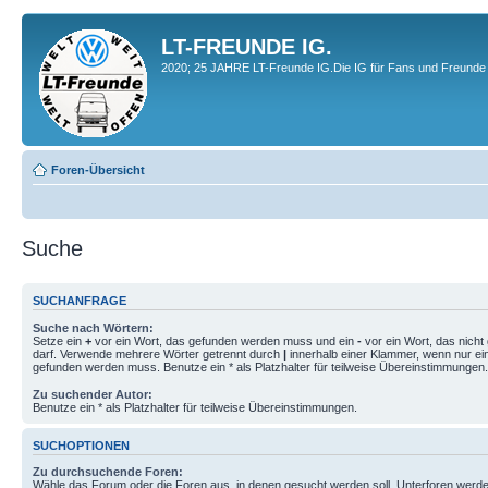
LT-FREUNDE IG.
2020; 25 JAHRE LT-Freunde IG.Die IG für Fans und Freunde 
Foren-Übersicht
Suche
SUCHANFRAGE
Suche nach Wörtern:
Setze ein
+
vor ein Wort, das gefunden werden muss und ein
-
vor ein Wort, das nich
darf. Verwende mehrere Wörter getrennt durch
|
innerhalb einer Klammer, wenn nur ei
gefunden werden muss. Benutze ein * als Platzhalter für teilweise Übereinstimmungen.
Zu suchender Autor:
Benutze ein * als Platzhalter für teilweise Übereinstimmungen.
SUCHOPTIONEN
Zu durchsuchende Foren:
Wähle das Forum oder die Foren aus, in denen gesucht werden soll. Unterforen werde