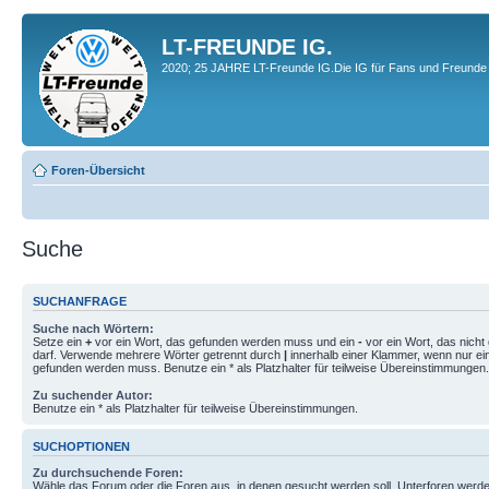
LT-FREUNDE IG.
2020; 25 JAHRE LT-Freunde IG.Die IG für Fans und Freunde 
Foren-Übersicht
Suche
SUCHANFRAGE
Suche nach Wörtern:
Setze ein
+
vor ein Wort, das gefunden werden muss und ein
-
vor ein Wort, das nich
darf. Verwende mehrere Wörter getrennt durch
|
innerhalb einer Klammer, wenn nur ei
gefunden werden muss. Benutze ein * als Platzhalter für teilweise Übereinstimmungen.
Zu suchender Autor:
Benutze ein * als Platzhalter für teilweise Übereinstimmungen.
SUCHOPTIONEN
Zu durchsuchende Foren:
Wähle das Forum oder die Foren aus, in denen gesucht werden soll. Unterforen werde