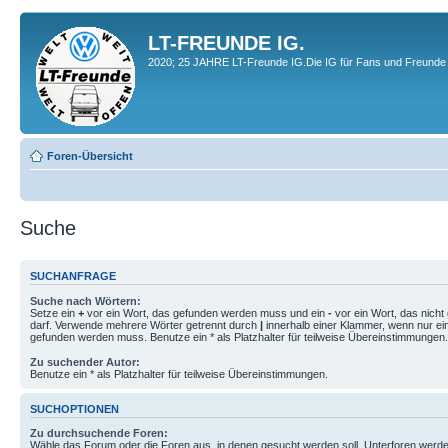
LT-FREUNDE IG.
2020; 25 JAHRE LT-Freunde IG.Die IG für Fans und Freunde 
Foren-Übersicht
Suche
SUCHANFRAGE
Suche nach Wörtern:
Setze ein
+
vor ein Wort, das gefunden werden muss und ein
-
vor ein Wort, das nich
darf. Verwende mehrere Wörter getrennt durch
|
innerhalb einer Klammer, wenn nur ei
gefunden werden muss. Benutze ein * als Platzhalter für teilweise Übereinstimmungen.
Zu suchender Autor:
Benutze ein * als Platzhalter für teilweise Übereinstimmungen.
SUCHOPTIONEN
Zu durchsuchende Foren:
Wähle das Forum oder die Foren aus, in denen gesucht werden soll. Unterforen werde