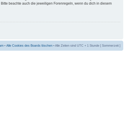
Bitte beachte auch die jeweiligen Forenregeln, wenn du dich in diesem
am
•
Alle Cookies des Boards löschen
• Alle Zeiten sind UTC + 1 Stunde [ Sommerzeit ]