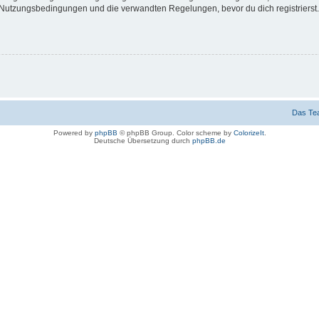
Nutzungsbedingungen und die verwandten Regelungen, bevor du dich registrierst. 
Das Te
Powered by
phpBB
© phpBB Group. Color scheme by
ColorizeIt
.
Deutsche Übersetzung durch
phpBB.de