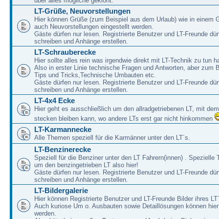
über alles mögliche geklönt.
LT-Grüße, Neuvorstellungen
Hier können Grüße (zum Beispiel aus dem Urlaub) wie in einem 
auch Neuvorstellungen eingestellt werden.
Gäste dürfen nur lesen. Registrierte Benutzer und LT-Freunde dür
schreiben und Anhänge erstellen.
LT-Schrauberecke
Hier sollte alles rein was irgendwie direkt mit LT-Technik zu tun ha
Also in erster Linie technische Fragen und Antworten, aber zum 
Tips und Tricks,Technische Umbauten etc.
Gäste dürfen nur lesen. Registrierte Benutzer und LT-Freunde dür
schreiben und Anhänge erstellen.
LT-4x4 Ecke
Hier geht es ausschließlich um den allradgetriebenen LT, mit de
stecken bleiben kann, wo andere LTs erst gar nicht hinkommen
LT-Karmannecke
Alle Themen speziell für die Karmänner unter den LT´s.
LT-Benzinerecke
Speziell für die Benziner unter den LT Fahrern(innen) . Speziell
um den benzingetrieben LT also hier!
Gäste dürfen nur lesen. Registrierte Benutzer und LT-Freunde dür
schreiben und Anhänge erstellen.
LT-Bildergalerie
Hier können Registrierte Benutzer und LT-Freunde Bilder ihres LT`
Auch kuriose Um o. Ausbauten sowie Detaillösungen können hier 
werden.