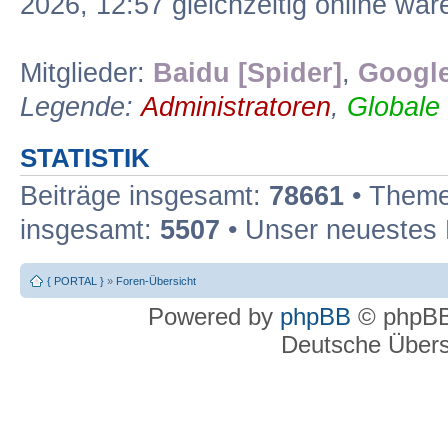
2026, 12:57 gleichzeitig online war
Mitglieder:
Baidu [Spider]
,
Google
Legende:
Administratoren
,
Globale
STATISTIK
Beiträge insgesamt:
78661
• Theme
insgesamt:
5507
• Unser neuestes 
{ PORTAL }
»
Foren-Übersicht
Powered by
phpBB
© phpBB
Deutsche Über