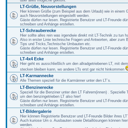
über alles mögliche geklönt.
LT-Grüße, Neuvorstellungen
Hier können Grüße (zum Beispiel aus dem Urlaub) wie in einem 
auch Neuvorstellungen eingestellt werden.
Gäste dürfen nur lesen. Registrierte Benutzer und LT-Freunde dür
schreiben und Anhänge erstellen.
LT-Schrauberecke
Hier sollte alles rein was irgendwie direkt mit LT-Technik zu tun ha
Also in erster Linie technische Fragen und Antworten, aber zum 
Tips und Tricks,Technische Umbauten etc.
Gäste dürfen nur lesen. Registrierte Benutzer und LT-Freunde dür
schreiben und Anhänge erstellen.
LT-4x4 Ecke
Hier geht es ausschließlich um den allradgetriebenen LT, mit de
stecken bleiben kann, wo andere LTs erst gar nicht hinkommen
LT-Karmannecke
Alle Themen speziell für die Karmänner unter den LT´s.
LT-Benzinerecke
Speziell für die Benziner unter den LT Fahrern(innen) . Speziell
um den benzingetrieben LT also hier!
Gäste dürfen nur lesen. Registrierte Benutzer und LT-Freunde dür
schreiben und Anhänge erstellen.
LT-Bildergalerie
Hier können Registrierte Benutzer und LT-Freunde Bilder ihres LT`
Auch kuriose Um o. Ausbauten sowie Detaillösungen können hier 
werden.