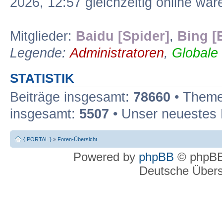
2026, 12:57 gleichzeitig online war
Mitglieder:
Baidu [Spider]
,
Bing [
Legende:
Administratoren
,
Globale
STATISTIK
Beiträge insgesamt:
78660
• Theme
insgesamt:
5507
• Unser neuestes 
{ PORTAL }
»
Foren-Übersicht
Powered by
phpBB
© phpBB
Deutsche Über