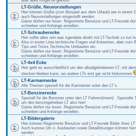
über alles mögliche geklönt.
LT-Grüße, Neuvorstellungen
Hier können Grüße (zum Beispiel aus dem Urlaub) wie in einem 
auch Neuvorstellungen eingestellt werden.
Gäste dürfen nur lesen. Registrierte Benutzer und LT-Freunde dür
schreiben und Anhänge erstellen.
LT-Schrauberecke
Hier sollte alles rein was irgendwie direkt mit LT-Technik zu tun ha
Also in erster Linie technische Fragen und Antworten, aber zum 
Tips und Tricks,Technische Umbauten etc.
Gäste dürfen nur lesen. Registrierte Benutzer und LT-Freunde dür
schreiben und Anhänge erstellen.
LT-4x4 Ecke
Hier geht es ausschließlich um den allradgetriebenen LT, mit de
stecken bleiben kann, wo andere LTs erst gar nicht hinkommen
LT-Karmannecke
Alle Themen speziell für die Karmänner unter den LT´s.
LT-Benzinerecke
Speziell für die Benziner unter den LT Fahrern(innen) . Speziell
um den benzingetrieben LT also hier!
Gäste dürfen nur lesen. Registrierte Benutzer und LT-Freunde dür
schreiben und Anhänge erstellen.
LT-Bildergalerie
Hier können Registrierte Benutzer und LT-Freunde Bilder ihres LT`
Auch kuriose Um o. Ausbauten sowie Detaillösungen können hier 
werden.