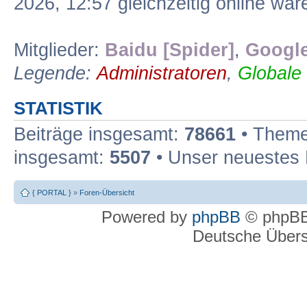
2026, 12:57 gleichzeitig online war
Mitglieder:
Baidu [Spider]
,
Google
Legende:
Administratoren
,
Globale
STATISTIK
Beiträge insgesamt:
78661
• Theme
insgesamt:
5507
• Unser neuestes 
{ PORTAL }
»
Foren-Übersicht
Powered by
phpBB
© phpBB
Deutsche Über