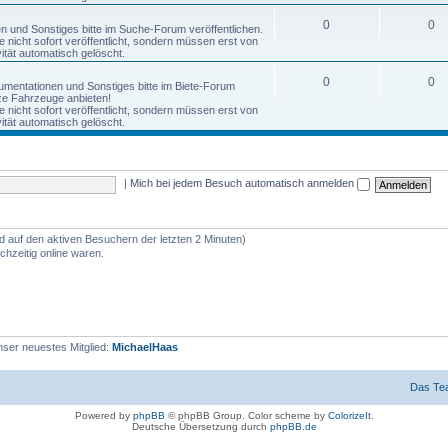
0
0
nen und Sonstiges bitte im Suche-Forum veröffentlichen.
nicht sofort veröffentlicht, sondern müssen erst von
tät automatisch gelöscht.
0
0
okumentationen und Sonstiges bitte im Biete-Forum
anze Fahrzeuge anbieten!
nicht sofort veröffentlicht, sondern müssen erst von
tät automatisch gelöscht.
|
Mich bei jedem Besuch automatisch anmelden
nd auf den aktiven Besuchern der letzten 2 Minuten)
hzeitig online waren.
ser neuestes Mitglied:
MichaelHaas
Das Te
Powered by
phpBB
© phpBB Group. Color scheme by
ColorizeIt
.
Deutsche Übersetzung durch
phpBB.de