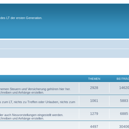
des LT der ersten Generation.
THEMEN
BEITRÄ
2928
1462
 Themen Steuern und Versicherung gehören hier her.
chreiben und Anhänge erstellen.
1061
5883
s zum LT, nichts zu Treffen oder Urlauben, nichts zum
1279
6885
er auch Neuvorstellungen eingestellt werden.
chreiben und Anhänge erstellen.
4497
3040