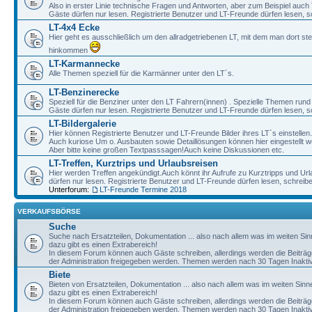
Also in erster Linie technische Fragen und Antworten, aber zum Beispiel auc
Gäste dürfen nur lesen. Registrierte Benutzer und LT-Freunde dürfen lesen, s
LT-4x4 Ecke
Hier geht es ausschließlich um den allradgetriebenen LT, mit dem man dort st
hinkommen
LT-Karmannecke
Alle Themen speziell für die Karmänner unter den LT´s.
LT-Benzinerecke
Speziell für die Benziner unter den LT Fahrern(innen) . Spezielle Themen rund
Gäste dürfen nur lesen. Registrierte Benutzer und LT-Freunde dürfen lesen, s
LT-Bildergalerie
Hier können Registrierte Benutzer und LT-Freunde Bilder ihres LT`s einstellen.
Auch kuriose Um o. Ausbauten sowie Detaillösungen können hier eingestellt w
Aber bitte keine großen Textpasssagen!Auch keine Diskussionen etc.
LT-Treffen, Kurztrips und Urlaubsreisen
Hier werden Treffen angekündigt.Auch könnt ihr Aufrufe zu Kurztripps und Ur
dürfen nur lesen. Registrierte Benutzer und LT-Freunde dürfen lesen, schreib
Unterforum:
LT-Freunde Termine 2018
VERKAUFSBÖRSE
Suche
Suche nach Ersatzteilen, Dokumentation ... also nach allem was im weiten Si
dazu gibt es einen Extrabereich!
In diesem Forum können auch Gäste schreiben, allerdings werden die Beiträge 
der Administration freigegeben werden. Themen werden nach 30 Tagen Inaktivi
Biete
Bieten von Ersatzteilen, Dokumentation ... also nach allem was im weiten Sin
dazu gibt es einen Extrabereich!
In diesem Forum können auch Gäste schreiben, allerdings werden die Beiträge 
der Administration freigegeben werden. Themen werden nach 30 Tagen Inaktivi