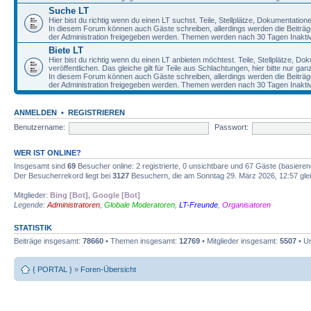
Suche LT
Hier bist du richtig wenn du einen LT suchst. Teile, Stellplätze, Dokumentatio
In diesem Forum können auch Gäste schreiben, allerdings werden die Beiträge 
der Administration freigegeben werden. Themen werden nach 30 Tagen Inaktivi
Biete LT
Hier bist du richtig wenn du einen LT anbieten möchtest. Teile, Stellplätze, D
veröffentlichen. Das gleiche gilt für Teile aus Schlachtungen, hier bitte nur g
In diesem Forum können auch Gäste schreiben, allerdings werden die Beiträge 
der Administration freigegeben werden. Themen werden nach 30 Tagen Inaktivi
ANMELDEN
•
REGISTRIEREN
Benutzername:
Passwort:
WER IST ONLINE?
Insgesamt sind
69
Besucher online: 2 registrierte, 0 unsichtbare und 67 Gäste (basiere
Der Besucherrekord liegt bei
3127
Besuchern, die am Sonntag 29. März 2026, 12:57 gleic
Mitglieder:
Bing [Bot]
,
Google [Bot]
Legende:
Administratoren
,
Globale Moderatoren
,
LT-Freunde
,
Organisatoren
STATISTIK
Beiträge insgesamt:
78660
• Themen insgesamt:
12769
• Mitglieder insgesamt:
5507
• Un
{ PORTAL }
»
Foren-Übersicht