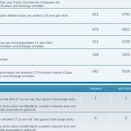
h Tips und Tricks,Technische Umbauten etc.
chreiben und Anhänge erstellen.
621
4783
ecken bleiben kann, wo andere LTs erst gar nicht
979
6821
161
1230
 um den benzingetrieben LT also hier!
chreiben und Anhänge erstellen.
188
1602
erden.
642
5039
laubsreisen mit anderen LT-Freunden starten.Gäste
en und Anhänge erstellen.
THEMEN
BEITRÄ
1
1
nne mit dem LT zu tun hat. Nur ganze Fahrzeuge nicht,
nicht sofort veröffentlicht, sondern müssen erst von
tät automatisch gelöscht.
0
0
ne mit dem LT zu tun hat. Nur ganze Fahrzeuge nicht,
nicht sofort veröffentlicht, sondern müssen erst von
tät automatisch gelöscht.