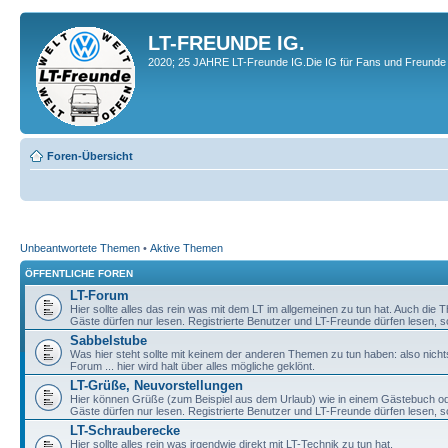
LT-FREUNDE IG.
2020; 25 JAHRE LT-Freunde IG.Die IG für Fans und Freunde 
Foren-Übersicht
Unbeantwortete Themen
•
Aktive Themen
ÖFFENTLICHE FOREN
LT-Forum
Hier sollte alles das rein was mit dem LT im allgemeinen zu tun hat. Auch die
Gäste dürfen nur lesen. Registrierte Benutzer und LT-Freunde dürfen lesen, s
Sabbelstube
Was hier steht sollte mit keinem der anderen Themen zu tun haben: also nicht
Forum ... hier wird halt über alles mögliche geklönt.
LT-Grüße, Neuvorstellungen
Hier können Grüße (zum Beispiel aus dem Urlaub) wie in einem Gästebuch od
Gäste dürfen nur lesen. Registrierte Benutzer und LT-Freunde dürfen lesen, s
LT-Schrauberecke
Hier sollte alles rein was irgendwie direkt mit LT-Technik zu tun hat.