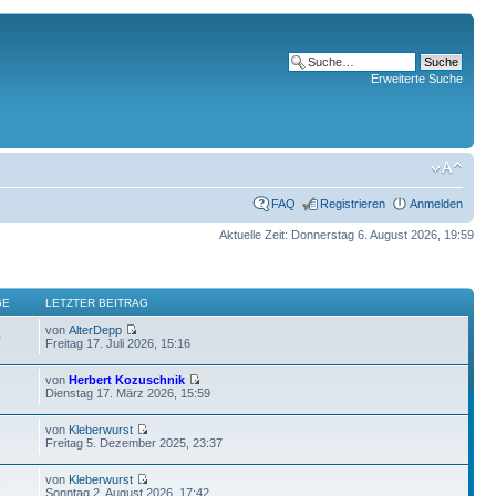
Erweiterte Suche
FAQ
Registrieren
Anmelden
Aktuelle Zeit: Donnerstag 6. August 2026, 19:59
GE
LETZTER BEITRAG
von
AlterDepp
0
Freitag 17. Juli 2026, 15:16
von
Herbert Kozuschnik
Dienstag 17. März 2026, 15:59
von
Kleberwurst
Freitag 5. Dezember 2025, 23:37
von
Kleberwurst
6
Sonntag 2. August 2026, 17:42