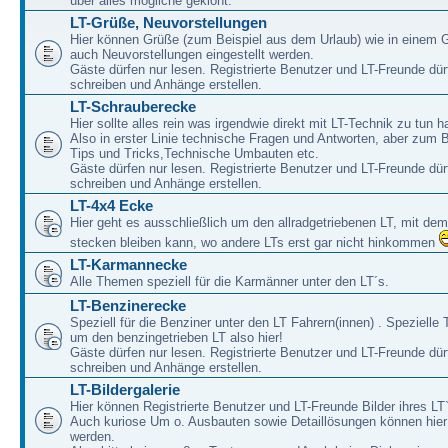
über alles mögliche geklönt.
LT-Grüße, Neuvorstellungen
Hier können Grüße (zum Beispiel aus dem Urlaub) wie in einem 
auch Neuvorstellungen eingestellt werden.
Gäste dürfen nur lesen. Registrierte Benutzer und LT-Freunde dür
schreiben und Anhänge erstellen.
LT-Schrauberecke
Hier sollte alles rein was irgendwie direkt mit LT-Technik zu tun ha
Also in erster Linie technische Fragen und Antworten, aber zum 
Tips und Tricks,Technische Umbauten etc.
Gäste dürfen nur lesen. Registrierte Benutzer und LT-Freunde dür
schreiben und Anhänge erstellen.
LT-4x4 Ecke
Hier geht es ausschließlich um den allradgetriebenen LT, mit de
stecken bleiben kann, wo andere LTs erst gar nicht hinkommen
LT-Karmannecke
Alle Themen speziell für die Karmänner unter den LT´s.
LT-Benzinerecke
Speziell für die Benziner unter den LT Fahrern(innen) . Speziell
um den benzingetrieben LT also hier!
Gäste dürfen nur lesen. Registrierte Benutzer und LT-Freunde dür
schreiben und Anhänge erstellen.
LT-Bildergalerie
Hier können Registrierte Benutzer und LT-Freunde Bilder ihres LT`
Auch kuriose Um o. Ausbauten sowie Detaillösungen können hier 
werden.