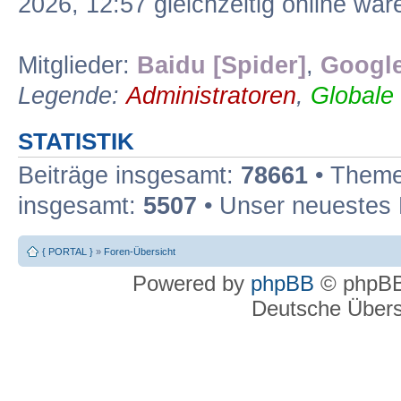
2026, 12:57 gleichzeitig online war
Mitglieder:
Baidu [Spider]
,
Google
Legende:
Administratoren
,
Globale
STATISTIK
Beiträge insgesamt:
78661
• Theme
insgesamt:
5507
• Unser neuestes 
{ PORTAL }
»
Foren-Übersicht
Powered by
phpBB
© phpBB
Deutsche Über