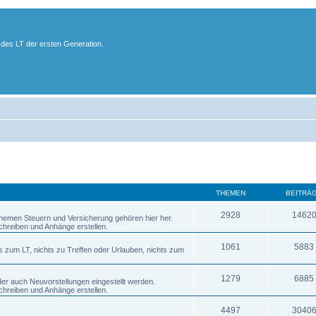
des LT der ersten Generation.
THEMEN
BEITRÄ
2928
1462
 Themen Steuern und Versicherung gehören hier her.
chreiben und Anhänge erstellen.
1061
5883
s zum LT, nichts zu Treffen oder Urlauben, nichts zum
1279
6885
er auch Neuvorstellungen eingestellt werden.
chreiben und Anhänge erstellen.
4497
3040