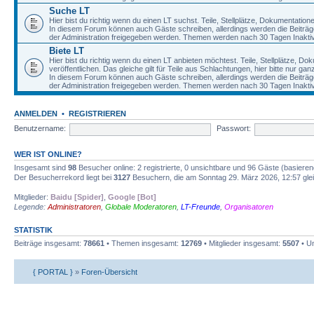
Suche LT
Hier bist du richtig wenn du einen LT suchst. Teile, Stellplätze, Dokumentatio
In diesem Forum können auch Gäste schreiben, allerdings werden die Beiträge 
der Administration freigegeben werden. Themen werden nach 30 Tagen Inaktivi
Biete LT
Hier bist du richtig wenn du einen LT anbieten möchtest. Teile, Stellplätze, D
veröffentlichen. Das gleiche gilt für Teile aus Schlachtungen, hier bitte nur g
In diesem Forum können auch Gäste schreiben, allerdings werden die Beiträge 
der Administration freigegeben werden. Themen werden nach 30 Tagen Inaktivi
ANMELDEN
•
REGISTRIEREN
Benutzername:
Passwort:
WER IST ONLINE?
Insgesamt sind
98
Besucher online: 2 registrierte, 0 unsichtbare und 96 Gäste (basiere
Der Besucherrekord liegt bei
3127
Besuchern, die am Sonntag 29. März 2026, 12:57 gleic
Mitglieder:
Baidu [Spider]
,
Google [Bot]
Legende:
Administratoren
,
Globale Moderatoren
,
LT-Freunde
,
Organisatoren
STATISTIK
Beiträge insgesamt:
78661
• Themen insgesamt:
12769
• Mitglieder insgesamt:
5507
• Un
{ PORTAL }
»
Foren-Übersicht