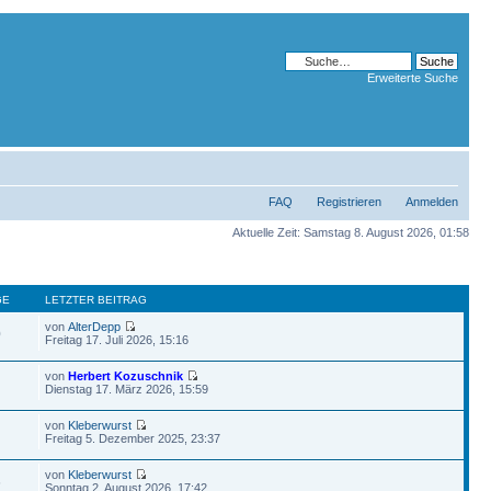
Erweiterte Suche
FAQ
Registrieren
Anmelden
Aktuelle Zeit: Samstag 8. August 2026, 01:58
GE
LETZTER BEITRAG
von
AlterDepp
0
Freitag 17. Juli 2026, 15:16
von
Herbert Kozuschnik
Dienstag 17. März 2026, 15:59
von
Kleberwurst
Freitag 5. Dezember 2025, 23:37
von
Kleberwurst
6
Sonntag 2. August 2026, 17:42