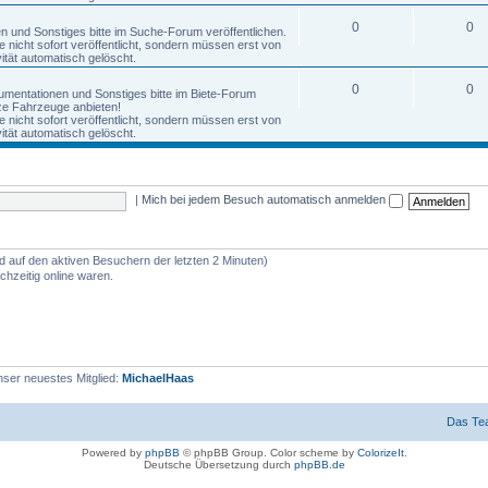
0
0
nen und Sonstiges bitte im Suche-Forum veröffentlichen.
nicht sofort veröffentlicht, sondern müssen erst von
tät automatisch gelöscht.
0
0
okumentationen und Sonstiges bitte im Biete-Forum
anze Fahrzeuge anbieten!
nicht sofort veröffentlicht, sondern müssen erst von
tät automatisch gelöscht.
|
Mich bei jedem Besuch automatisch anmelden
nd auf den aktiven Besuchern der letzten 2 Minuten)
hzeitig online waren.
ser neuestes Mitglied:
MichaelHaas
Das Te
Powered by
phpBB
© phpBB Group. Color scheme by
ColorizeIt
.
Deutsche Übersetzung durch
phpBB.de