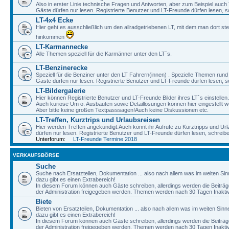
Also in erster Linie technische Fragen und Antworten, aber zum Beispiel auc
Gäste dürfen nur lesen. Registrierte Benutzer und LT-Freunde dürfen lesen, s
LT-4x4 Ecke
Hier geht es ausschließlich um den allradgetriebenen LT, mit dem man dort st
hinkommen
LT-Karmannecke
Alle Themen speziell für die Karmänner unter den LT´s.
LT-Benzinerecke
Speziell für die Benziner unter den LT Fahrern(innen) . Spezielle Themen rund
Gäste dürfen nur lesen. Registrierte Benutzer und LT-Freunde dürfen lesen, s
LT-Bildergalerie
Hier können Registrierte Benutzer und LT-Freunde Bilder ihres LT`s einstellen.
Auch kuriose Um o. Ausbauten sowie Detaillösungen können hier eingestellt w
Aber bitte keine großen Textpasssagen!Auch keine Diskussionen etc.
LT-Treffen, Kurztrips und Urlaubsreisen
Hier werden Treffen angekündigt.Auch könnt ihr Aufrufe zu Kurztripps und Ur
dürfen nur lesen. Registrierte Benutzer und LT-Freunde dürfen lesen, schreib
Unterforum:
LT-Freunde Termine 2018
VERKAUFSBÖRSE
Suche
Suche nach Ersatzteilen, Dokumentation ... also nach allem was im weiten Si
dazu gibt es einen Extrabereich!
In diesem Forum können auch Gäste schreiben, allerdings werden die Beiträge 
der Administration freigegeben werden. Themen werden nach 30 Tagen Inaktivi
Biete
Bieten von Ersatzteilen, Dokumentation ... also nach allem was im weiten Sin
dazu gibt es einen Extrabereich!
In diesem Forum können auch Gäste schreiben, allerdings werden die Beiträge 
der Administration freigegeben werden. Themen werden nach 30 Tagen Inaktivi