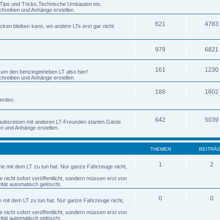
h Tips und Tricks,Technische Umbauten etc.
chreiben und Anhänge erstellen.
621
4783
ecken bleiben kann, wo andere LTs erst gar nicht
979
6821
161
1230
 um den benzingetrieben LT also hier!
chreiben und Anhänge erstellen.
188
1602
erden.
642
5039
laubsreisen mit anderen LT-Freunden starten.Gäste
en und Anhänge erstellen.
THEMEN
BEITRÄ
1
2
nne mit dem LT zu tun hat. Nur ganze Fahrzeuge nicht,
nicht sofort veröffentlicht, sondern müssen erst von
tät automatisch gelöscht.
0
0
ne mit dem LT zu tun hat. Nur ganze Fahrzeuge nicht,
nicht sofort veröffentlicht, sondern müssen erst von
tät automatisch gelöscht.