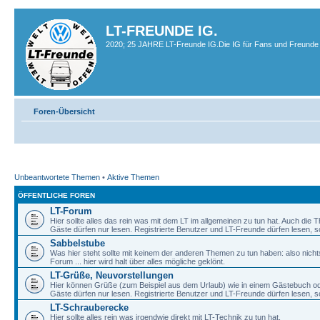
LT-FREUNDE IG.
2020; 25 JAHRE LT-Freunde IG.Die IG für Fans und Freunde 
Foren-Übersicht
Unbeantwortete Themen
•
Aktive Themen
ÖFFENTLICHE FOREN
LT-Forum
Hier sollte alles das rein was mit dem LT im allgemeinen zu tun hat. Auch die
Gäste dürfen nur lesen. Registrierte Benutzer und LT-Freunde dürfen lesen, s
Sabbelstube
Was hier steht sollte mit keinem der anderen Themen zu tun haben: also nicht
Forum ... hier wird halt über alles mögliche geklönt.
LT-Grüße, Neuvorstellungen
Hier können Grüße (zum Beispiel aus dem Urlaub) wie in einem Gästebuch od
Gäste dürfen nur lesen. Registrierte Benutzer und LT-Freunde dürfen lesen, s
LT-Schrauberecke
Hier sollte alles rein was irgendwie direkt mit LT-Technik zu tun hat.