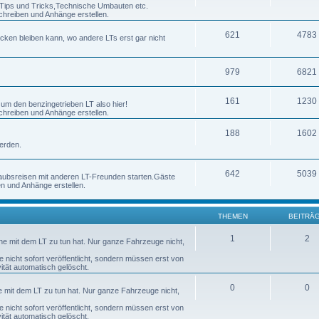
h Tips und Tricks,Technische Umbauten etc.
chreiben und Anhänge erstellen.
621
4783
ecken bleiben kann, wo andere LTs erst gar nicht
979
6821
161
1230
 um den benzingetrieben LT also hier!
chreiben und Anhänge erstellen.
188
1602
erden.
642
5039
laubsreisen mit anderen LT-Freunden starten.Gäste
en und Anhänge erstellen.
THEMEN
BEITRÄ
1
2
nne mit dem LT zu tun hat. Nur ganze Fahrzeuge nicht,
nicht sofort veröffentlicht, sondern müssen erst von
tät automatisch gelöscht.
0
0
ne mit dem LT zu tun hat. Nur ganze Fahrzeuge nicht,
nicht sofort veröffentlicht, sondern müssen erst von
tät automatisch gelöscht.