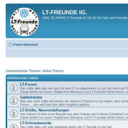
LT-FREUNDE IG.
2020; 25 JAHRE LT-Freunde IG.Die IG für Fans und Freunde 
Foren-Übersicht
Unbeantwortete Themen
•
Aktive Themen
ÖFFENTLICHE FOREN
LT-Forum
Hier sollte alles das rein was mit dem LT im allgemeinen zu tun hat. Auch die
Gäste dürfen nur lesen. Registrierte Benutzer und LT-Freunde dürfen lesen, s
Sabbelstube
Was hier steht sollte mit keinem der anderen Themen zu tun haben: also nicht
Forum ... hier wird halt über alles mögliche geklönt.
LT-Grüße, Neuvorstellungen
Hier können Grüße (zum Beispiel aus dem Urlaub) wie in einem Gästebuch od
Gäste dürfen nur lesen. Registrierte Benutzer und LT-Freunde dürfen lesen, s
LT-Schrauberecke
Hier sollte alles rein was irgendwie direkt mit LT-Technik zu tun hat.