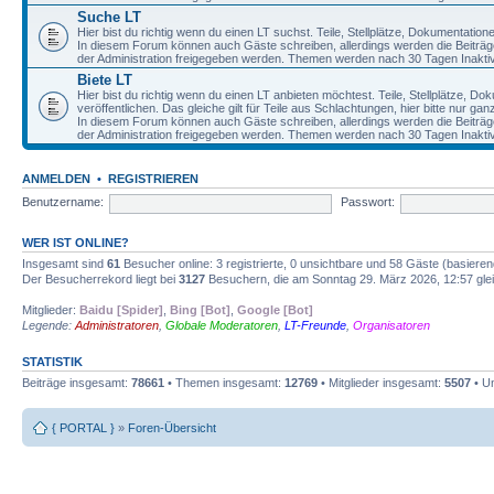
Suche LT
Hier bist du richtig wenn du einen LT suchst. Teile, Stellplätze, Dokumentatio
In diesem Forum können auch Gäste schreiben, allerdings werden die Beiträge 
der Administration freigegeben werden. Themen werden nach 30 Tagen Inaktivi
Biete LT
Hier bist du richtig wenn du einen LT anbieten möchtest. Teile, Stellplätze, D
veröffentlichen. Das gleiche gilt für Teile aus Schlachtungen, hier bitte nur g
In diesem Forum können auch Gäste schreiben, allerdings werden die Beiträge 
der Administration freigegeben werden. Themen werden nach 30 Tagen Inaktivi
ANMELDEN
•
REGISTRIEREN
Benutzername:
Passwort:
WER IST ONLINE?
Insgesamt sind
61
Besucher online: 3 registrierte, 0 unsichtbare und 58 Gäste (basiere
Der Besucherrekord liegt bei
3127
Besuchern, die am Sonntag 29. März 2026, 12:57 gleic
Mitglieder:
Baidu [Spider]
,
Bing [Bot]
,
Google [Bot]
Legende:
Administratoren
,
Globale Moderatoren
,
LT-Freunde
,
Organisatoren
STATISTIK
Beiträge insgesamt:
78661
• Themen insgesamt:
12769
• Mitglieder insgesamt:
5507
• Un
{ PORTAL }
»
Foren-Übersicht