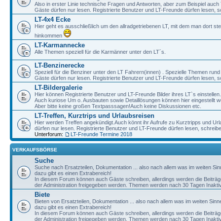
Also in erster Linie technische Fragen und Antworten, aber zum Beispiel auc
Gäste dürfen nur lesen. Registrierte Benutzer und LT-Freunde dürfen lesen, s
LT-4x4 Ecke
Hier geht es ausschließlich um den allradgetriebenen LT, mit dem man dort st
hinkommen
LT-Karmannecke
Alle Themen speziell für die Karmänner unter den LT´s.
LT-Benzinerecke
Speziell für die Benziner unter den LT Fahrern(innen) . Spezielle Themen rund
Gäste dürfen nur lesen. Registrierte Benutzer und LT-Freunde dürfen lesen, s
LT-Bildergalerie
Hier können Registrierte Benutzer und LT-Freunde Bilder ihres LT`s einstellen.
Auch kuriose Um o. Ausbauten sowie Detaillösungen können hier eingestellt w
Aber bitte keine großen Textpasssagen!Auch keine Diskussionen etc.
LT-Treffen, Kurztrips und Urlaubsreisen
Hier werden Treffen angekündigt.Auch könnt ihr Aufrufe zu Kurztripps und Ur
dürfen nur lesen. Registrierte Benutzer und LT-Freunde dürfen lesen, schreib
Unterforum:
LT-Freunde Termine 2018
VERKAUFSBÖRSE
Suche
Suche nach Ersatzteilen, Dokumentation ... also nach allem was im weiten Si
dazu gibt es einen Extrabereich!
In diesem Forum können auch Gäste schreiben, allerdings werden die Beiträge 
der Administration freigegeben werden. Themen werden nach 30 Tagen Inaktivi
Biete
Bieten von Ersatzteilen, Dokumentation ... also nach allem was im weiten Sin
dazu gibt es einen Extrabereich!
In diesem Forum können auch Gäste schreiben, allerdings werden die Beiträge 
der Administration freigegeben werden. Themen werden nach 30 Tagen Inaktivi