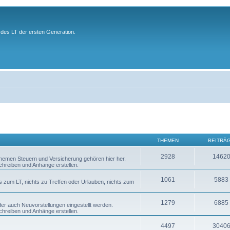
des LT der ersten Generation.
THEMEN
BEITRÄ
2928
1462
 Themen Steuern und Versicherung gehören hier her.
chreiben und Anhänge erstellen.
1061
5883
s zum LT, nichts zu Treffen oder Urlauben, nichts zum
1279
6885
er auch Neuvorstellungen eingestellt werden.
chreiben und Anhänge erstellen.
4497
3040