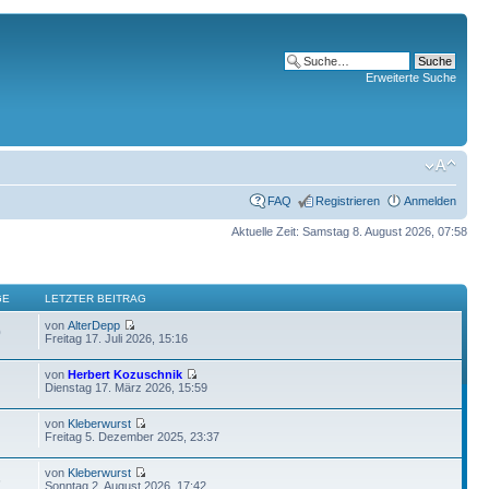
Erweiterte Suche
FAQ
Registrieren
Anmelden
Aktuelle Zeit: Samstag 8. August 2026, 07:58
GE
LETZTER BEITRAG
von
AlterDepp
0
Freitag 17. Juli 2026, 15:16
von
Herbert Kozuschnik
Dienstag 17. März 2026, 15:59
von
Kleberwurst
Freitag 5. Dezember 2025, 23:37
von
Kleberwurst
6
Sonntag 2. August 2026, 17:42