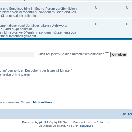
0
0
nen und Sonstiges bitte im Suche-Forum veröffentlichen.
nicht sofort veröffentlicht, sondern müssen erst von
tät automatisch gelöscht.
0
0
okumentationen und Sonstiges bitte im Biete-Forum
anze Fahrzeuge anbieten!
nicht sofort veröffentlicht, sondern müssen erst von
tät automatisch gelöscht.
|
Mich bei jedem Besuch automatisch anmelden
nd auf den aktiven Besuchern der letzten 2 Minuten)
hzeitig online waren.
ser neuestes Mitglied:
MichaelHaas
Das Te
Powered by
phpBB
© phpBB Group. Color scheme by
ColorizeIt
.
Deutsche Übersetzung durch
phpBB.de