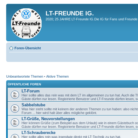
LT-FREUNDE IG.
2020; 25 JAHRE LT-Freunde IG.Die IG für Fans und Freunde 
Foren-Übersicht
Unbeantwortete Themen
•
Aktive Themen
ÖFFENTLICHE FOREN
LT-Forum
Hier sollte alles das rein was mit dem LT im allgemeinen zu tun hat. Auch die
Gäste dürfen nur lesen. Registrierte Benutzer und LT-Freunde dürfen lesen, s
Sabbelstube
Was hier steht sollte mit keinem der anderen Themen zu tun haben: also nicht
Forum ... hier wird halt über alles mögliche geklönt.
LT-Grüße, Neuvorstellungen
Hier können Grüße (zum Beispiel aus dem Urlaub) wie in einem Gästebuch od
Gäste dürfen nur lesen. Registrierte Benutzer und LT-Freunde dürfen lesen, s
LT-Schrauberecke
Hier sollte alles rein was irgendwie direkt mit LT-Technik zu tun hat.