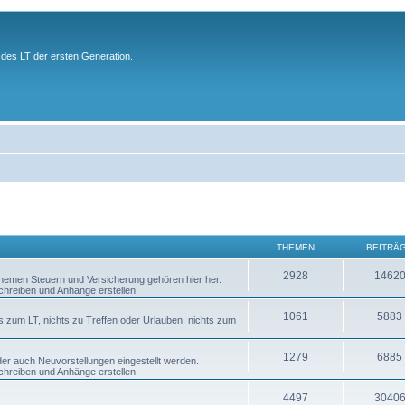
des LT der ersten Generation.
THEMEN
BEITRÄ
2928
1462
 Themen Steuern und Versicherung gehören hier her.
chreiben und Anhänge erstellen.
1061
5883
s zum LT, nichts zu Treffen oder Urlauben, nichts zum
1279
6885
er auch Neuvorstellungen eingestellt werden.
chreiben und Anhänge erstellen.
4497
3040