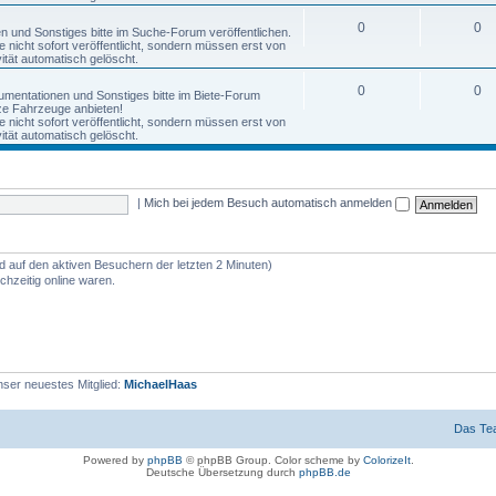
0
0
nen und Sonstiges bitte im Suche-Forum veröffentlichen.
nicht sofort veröffentlicht, sondern müssen erst von
tät automatisch gelöscht.
0
0
okumentationen und Sonstiges bitte im Biete-Forum
anze Fahrzeuge anbieten!
nicht sofort veröffentlicht, sondern müssen erst von
tät automatisch gelöscht.
|
Mich bei jedem Besuch automatisch anmelden
nd auf den aktiven Besuchern der letzten 2 Minuten)
hzeitig online waren.
ser neuestes Mitglied:
MichaelHaas
Das Te
Powered by
phpBB
© phpBB Group. Color scheme by
ColorizeIt
.
Deutsche Übersetzung durch
phpBB.de