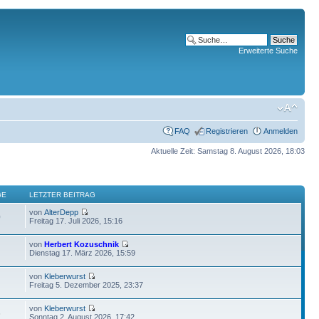
Erweiterte Suche
FAQ
Registrieren
Anmelden
Aktuelle Zeit: Samstag 8. August 2026, 18:03
GE
LETZTER BEITRAG
von
AlterDepp
0
Freitag 17. Juli 2026, 15:16
von
Herbert Kozuschnik
Dienstag 17. März 2026, 15:59
von
Kleberwurst
Freitag 5. Dezember 2025, 23:37
von
Kleberwurst
6
Sonntag 2. August 2026, 17:42