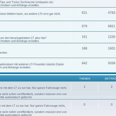
h Tips und Tricks,Technische Umbauten etc.
chreiben und Anhänge erstellen.
621
4783
ecken bleiben kann, wo andere LTs erst gar nicht
979
6821
161
1230
 um den benzingetrieben LT also hier!
chreiben und Anhänge erstellen.
188
1602
erden.
642
5039
laubsreisen mit anderen LT-Freunden starten.Gäste
en und Anhänge erstellen.
THEMEN
BEITRÄ
1
2
nne mit dem LT zu tun hat. Nur ganze Fahrzeuge nicht,
nicht sofort veröffentlicht, sondern müssen erst von
tät automatisch gelöscht.
0
0
ne mit dem LT zu tun hat. Nur ganze Fahrzeuge nicht,
nicht sofort veröffentlicht, sondern müssen erst von
tät automatisch gelöscht.