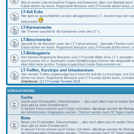
Also in erster Linie technische Fragen und Antworten, aber zum Beispiel auc
Gäste dürfen nur lesen. Registrierte Benutzer und LT-Freunde dürfen lesen, s
LT-4x4 Ecke
Hier geht es ausschließlich um den allradgetriebenen LT, mit dem man dort st
hinkommen
LT-Karmannecke
Alle Themen speziell für die Karmänner unter den LT´s.
LT-Benzinerecke
Speziell für die Benziner unter den LT Fahrern(innen) . Spezielle Themen rund
Gäste dürfen nur lesen. Registrierte Benutzer und LT-Freunde dürfen lesen, s
LT-Bildergalerie
Hier können Registrierte Benutzer und LT-Freunde Bilder ihres LT`s einstellen.
Auch kuriose Um o. Ausbauten sowie Detaillösungen können hier eingestellt w
Aber bitte keine großen Textpasssagen!Auch keine Diskussionen etc.
LT-Treffen, Kurztrips und Urlaubsreisen
Hier werden Treffen angekündigt.Auch könnt ihr Aufrufe zu Kurztripps und Ur
dürfen nur lesen. Registrierte Benutzer und LT-Freunde dürfen lesen, schreib
Unterforum:
LT-Freunde Termine 2018
VERKAUFSBÖRSE
Suche
Suche nach Ersatzteilen, Dokumentation ... also nach allem was im weiten Si
dazu gibt es einen Extrabereich!
In diesem Forum können auch Gäste schreiben, allerdings werden die Beiträge 
der Administration freigegeben werden. Themen werden nach 30 Tagen Inaktivi
Biete
Bieten von Ersatzteilen, Dokumentation ... also nach allem was im weiten Sin
dazu gibt es einen Extrabereich!
In diesem Forum können auch Gäste schreiben, allerdings werden die Beiträge 
der Administration freigegeben werden. Themen werden nach 30 Tagen Inaktivi