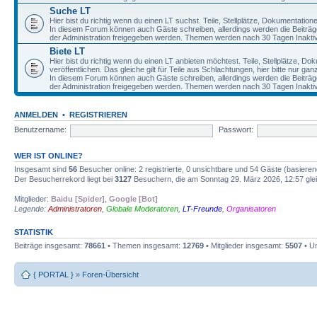
Suche LT
Hier bist du richtig wenn du einen LT suchst. Teile, Stellplätze, Dokumentatio
In diesem Forum können auch Gäste schreiben, allerdings werden die Beiträge 
der Administration freigegeben werden. Themen werden nach 30 Tagen Inaktivi
Biete LT
Hier bist du richtig wenn du einen LT anbieten möchtest. Teile, Stellplätze, D
veröffentlichen. Das gleiche gilt für Teile aus Schlachtungen, hier bitte nur g
In diesem Forum können auch Gäste schreiben, allerdings werden die Beiträge 
der Administration freigegeben werden. Themen werden nach 30 Tagen Inaktivi
ANMELDEN
•
REGISTRIEREN
Benutzername:
Passwort:
WER IST ONLINE?
Insgesamt sind
56
Besucher online: 2 registrierte, 0 unsichtbare und 54 Gäste (basiere
Der Besucherrekord liegt bei
3127
Besuchern, die am Sonntag 29. März 2026, 12:57 gleic
Mitglieder:
Baidu [Spider]
,
Google [Bot]
Legende:
Administratoren
,
Globale Moderatoren
,
LT-Freunde
,
Organisatoren
STATISTIK
Beiträge insgesamt:
78661
• Themen insgesamt:
12769
• Mitglieder insgesamt:
5507
• Un
{ PORTAL }
»
Foren-Übersicht