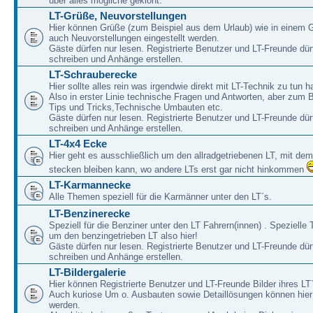
über alles mögliche geklönt.
LT-Grüße, Neuvorstellungen
Hier können Grüße (zum Beispiel aus dem Urlaub) wie in einem 
auch Neuvorstellungen eingestellt werden.
Gäste dürfen nur lesen. Registrierte Benutzer und LT-Freunde dür
schreiben und Anhänge erstellen.
LT-Schrauberecke
Hier sollte alles rein was irgendwie direkt mit LT-Technik zu tun ha
Also in erster Linie technische Fragen und Antworten, aber zum 
Tips und Tricks,Technische Umbauten etc.
Gäste dürfen nur lesen. Registrierte Benutzer und LT-Freunde dür
schreiben und Anhänge erstellen.
LT-4x4 Ecke
Hier geht es ausschließlich um den allradgetriebenen LT, mit de
stecken bleiben kann, wo andere LTs erst gar nicht hinkommen
LT-Karmannecke
Alle Themen speziell für die Karmänner unter den LT´s.
LT-Benzinerecke
Speziell für die Benziner unter den LT Fahrern(innen) . Speziell
um den benzingetrieben LT also hier!
Gäste dürfen nur lesen. Registrierte Benutzer und LT-Freunde dür
schreiben und Anhänge erstellen.
LT-Bildergalerie
Hier können Registrierte Benutzer und LT-Freunde Bilder ihres LT`
Auch kuriose Um o. Ausbauten sowie Detaillösungen können hier 
werden.