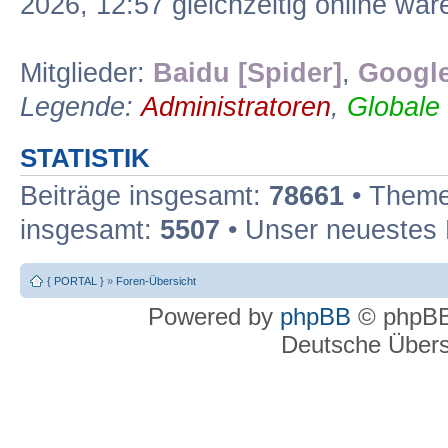
2026, 12:57 gleichzeitig online war
Mitglieder:
Baidu [Spider]
,
Google
Legende:
Administratoren
,
Globale
STATISTIK
Beiträge insgesamt:
78661
• Theme
insgesamt:
5507
• Unser neuestes 
{ PORTAL }
»
Foren-Übersicht
Powered by
phpBB
© phpBB
Deutsche Über