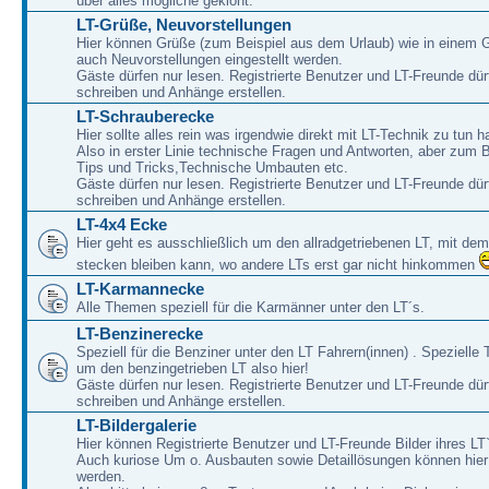
über alles mögliche geklönt.
LT-Grüße, Neuvorstellungen
Hier können Grüße (zum Beispiel aus dem Urlaub) wie in einem 
auch Neuvorstellungen eingestellt werden.
Gäste dürfen nur lesen. Registrierte Benutzer und LT-Freunde dür
schreiben und Anhänge erstellen.
LT-Schrauberecke
Hier sollte alles rein was irgendwie direkt mit LT-Technik zu tun ha
Also in erster Linie technische Fragen und Antworten, aber zum 
Tips und Tricks,Technische Umbauten etc.
Gäste dürfen nur lesen. Registrierte Benutzer und LT-Freunde dür
schreiben und Anhänge erstellen.
LT-4x4 Ecke
Hier geht es ausschließlich um den allradgetriebenen LT, mit de
stecken bleiben kann, wo andere LTs erst gar nicht hinkommen
LT-Karmannecke
Alle Themen speziell für die Karmänner unter den LT´s.
LT-Benzinerecke
Speziell für die Benziner unter den LT Fahrern(innen) . Speziell
um den benzingetrieben LT also hier!
Gäste dürfen nur lesen. Registrierte Benutzer und LT-Freunde dür
schreiben und Anhänge erstellen.
LT-Bildergalerie
Hier können Registrierte Benutzer und LT-Freunde Bilder ihres LT`
Auch kuriose Um o. Ausbauten sowie Detaillösungen können hier 
werden.