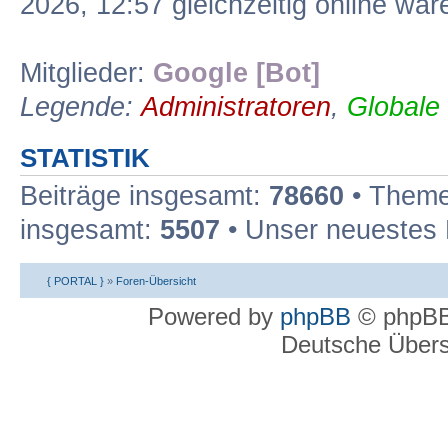
2026, 12:57 gleichzeitig online war
Mitglieder:
Google [Bot]
Legende:
Administratoren
,
Globale
STATISTIK
Beiträge insgesamt:
78660
• Theme
insgesamt:
5507
• Unser neuestes 
{ PORTAL }
»
Foren-Übersicht
Powered by
phpBB
© phpBB
Deutsche Über