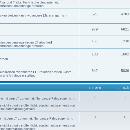
h Tips und Tricks,Technische Umbauten etc.
chreiben und Anhänge erstellen.
621
4783
ecken bleiben kann, wo andere LTs erst gar nicht
979
6821
161
1230
 um den benzingetrieben LT also hier!
chreiben und Anhänge erstellen.
188
1602
erden.
642
5039
laubsreisen mit anderen LT-Freunden starten.Gäste
en und Anhänge erstellen.
THEMEN
BEITRÄ
1
1
nne mit dem LT zu tun hat. Nur ganze Fahrzeuge nicht,
nicht sofort veröffentlicht, sondern müssen erst von
tät automatisch gelöscht.
0
0
ne mit dem LT zu tun hat. Nur ganze Fahrzeuge nicht,
nicht sofort veröffentlicht, sondern müssen erst von
tät automatisch gelöscht.