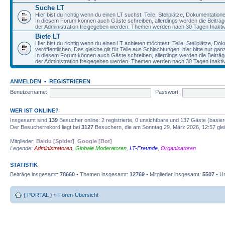
Suche LT
Hier bist du richtig wenn du einen LT suchst. Teile, Stellplätze, Dokumentatio
In diesem Forum können auch Gäste schreiben, allerdings werden die Beiträge 
der Administration freigegeben werden. Themen werden nach 30 Tagen Inaktivi
Biete LT
Hier bist du richtig wenn du einen LT anbieten möchtest. Teile, Stellplätze, D
veröffentlichen. Das gleiche gilt für Teile aus Schlachtungen, hier bitte nur g
In diesem Forum können auch Gäste schreiben, allerdings werden die Beiträge 
der Administration freigegeben werden. Themen werden nach 30 Tagen Inaktivi
ANMELDEN
•
REGISTRIEREN
Benutzername:
Passwort:
WER IST ONLINE?
Insgesamt sind
139
Besucher online: 2 registrierte, 0 unsichtbare und 137 Gäste (basie
Der Besucherrekord liegt bei
3127
Besuchern, die am Sonntag 29. März 2026, 12:57 gleic
Mitglieder:
Baidu [Spider]
,
Google [Bot]
Legende:
Administratoren
,
Globale Moderatoren
,
LT-Freunde
,
Organisatoren
STATISTIK
Beiträge insgesamt:
78660
• Themen insgesamt:
12769
• Mitglieder insgesamt:
5507
• Un
{ PORTAL }
»
Foren-Übersicht