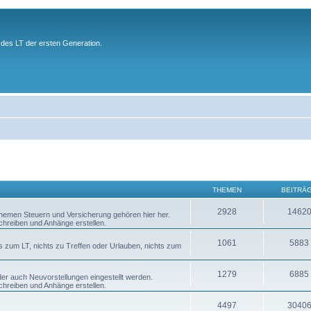
des LT der ersten Generation.
THEMEN
BEITRÄ
2928
1462
 Themen Steuern und Versicherung gehören hier her.
chreiben und Anhänge erstellen.
1061
5883
s zum LT, nichts zu Treffen oder Urlauben, nichts zum
1279
6885
er auch Neuvorstellungen eingestellt werden.
chreiben und Anhänge erstellen.
4497
3040