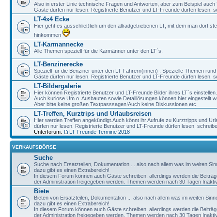
Also in erster Linie technische Fragen und Antworten, aber zum Beispiel auc
Gäste dürfen nur lesen. Registrierte Benutzer und LT-Freunde dürfen lesen, s
LT-4x4 Ecke
Hier geht es ausschließlich um den allradgetriebenen LT, mit dem man dort st
hinkommen
LT-Karmannecke
Alle Themen speziell für die Karmänner unter den LT´s.
LT-Benzinerecke
Speziell für die Benziner unter den LT Fahrern(innen) . Spezielle Themen rund
Gäste dürfen nur lesen. Registrierte Benutzer und LT-Freunde dürfen lesen, s
LT-Bildergalerie
Hier können Registrierte Benutzer und LT-Freunde Bilder ihres LT`s einstellen.
Auch kuriose Um o. Ausbauten sowie Detaillösungen können hier eingestellt w
Aber bitte keine großen Textpasssagen!Auch keine Diskussionen etc.
LT-Treffen, Kurztrips und Urlaubsreisen
Hier werden Treffen angekündigt.Auch könnt ihr Aufrufe zu Kurztripps und Ur
dürfen nur lesen. Registrierte Benutzer und LT-Freunde dürfen lesen, schreib
Unterforum:
LT-Freunde Termine 2018
VERKAUFSBÖRSE
Suche
Suche nach Ersatzteilen, Dokumentation ... also nach allem was im weiten Si
dazu gibt es einen Extrabereich!
In diesem Forum können auch Gäste schreiben, allerdings werden die Beiträge 
der Administration freigegeben werden. Themen werden nach 30 Tagen Inaktivi
Biete
Bieten von Ersatzteilen, Dokumentation ... also nach allem was im weiten Sin
dazu gibt es einen Extrabereich!
In diesem Forum können auch Gäste schreiben, allerdings werden die Beiträge 
der Administration freigegeben werden. Themen werden nach 30 Tagen Inaktivi