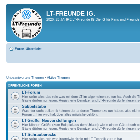
LT-FREUNDE IG.
2020; 25 JAHRE LT-Freunde IG.Die IG für Fans und Freunde 
Foren-Übersicht
Unbeantwortete Themen
•
Aktive Themen
ÖFFENTLICHE FOREN
LT-Forum
Hier sollte alles das rein was mit dem LT im allgemeinen zu tun hat. Auch die
Gäste dürfen nur lesen. Registrierte Benutzer und LT-Freunde dürfen lesen, s
Sabbelstube
Was hier steht sollte mit keinem der anderen Themen zu tun haben: also nicht
Forum ... hier wird halt über alles mögliche geklönt.
LT-Grüße, Neuvorstellungen
Hier können Grüße (zum Beispiel aus dem Urlaub) wie in einem Gästebuch od
Gäste dürfen nur lesen. Registrierte Benutzer und LT-Freunde dürfen lesen, s
LT-Schrauberecke
Hier sollte alles rein was irgendwie direkt mit LT-Technik zu tun hat.