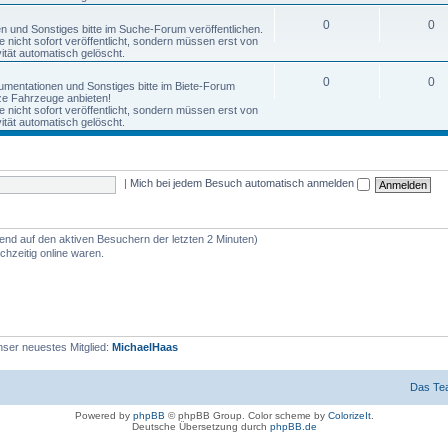
0
0
nen und Sonstiges bitte im Suche-Forum veröffentlichen.
nicht sofort veröffentlicht, sondern müssen erst von
tät automatisch gelöscht.
0
0
okumentationen und Sonstiges bitte im Biete-Forum
anze Fahrzeuge anbieten!
nicht sofort veröffentlicht, sondern müssen erst von
tät automatisch gelöscht.
|
Mich bei jedem Besuch automatisch anmelden
rend auf den aktiven Besuchern der letzten 2 Minuten)
hzeitig online waren.
ser neuestes Mitglied:
MichaelHaas
Das Te
Powered by
phpBB
© phpBB Group. Color scheme by
ColorizeIt
.
Deutsche Übersetzung durch
phpBB.de