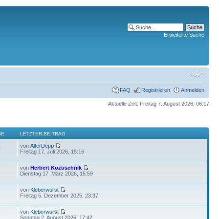
Erweiterte Suche
FAQ
Registrieren
Anmelden
Aktuelle Zeit: Freitag 7. August 2026, 06:17
GE
LETZTER BEITRAG
von
AlterDepp
0
Freitag 17. Juli 2026, 15:16
von
Herbert Kozuschnik
Dienstag 17. März 2026, 15:59
von
Kleberwurst
Freitag 5. Dezember 2025, 23:37
von
Kleberwurst
6
Sonntag 2. August 2026, 17:42